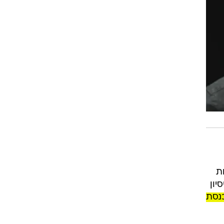
רות
יון
נסת