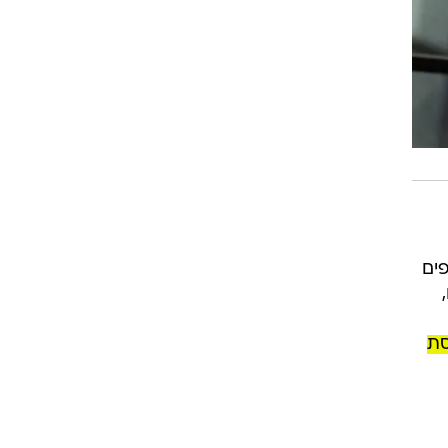
פים
סת