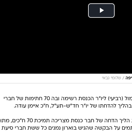
/
יפה
שלומי גבאי
ח"כ אביחי בוארון מהליכוד הגיש אתמול (רביעי) ליו"ר הכנסת רשימה ובה 70 חתימות של חברי
הליך להדחתו של יו"ר חד"ש-תע"ל, ח"כ איימן עודה.
על פי החוק שנחקק ב-2016, פתיחת הליך הדחה של חבר כנסת מצריכה תמיכת 
תמים על הבקשה שהגיש בוארון נמנים כל ששת חברי סיעת