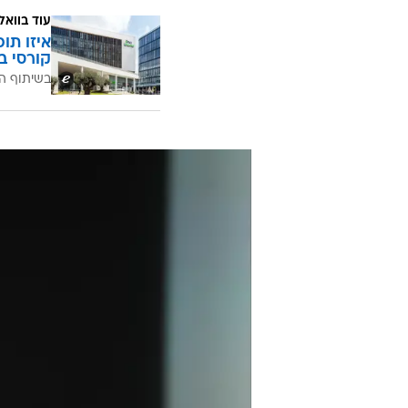
עוד בוואל
איזו תו
קורסי ב
בשיתוף ה