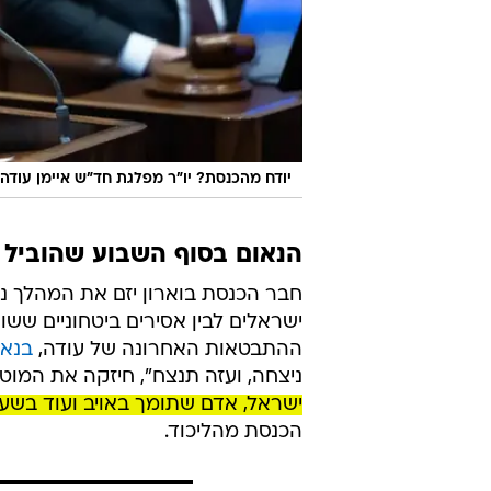
יודח מהכנסת? יו"ר מפלגת חד"ש איימן עודה
הנאום בסוף השבוע שהוביל ל-70 החתי
חבר הכנסת בוארון יזם את המהלך נ
ישראלים לבין אסירים ביטחוניים שש
ההתבטאות האחרונה של עודה,
בנאו
ניצחה, ועזה תנצח", חיזקה את המוטי
ישראל, אדם שתומך באויב ועוד בש
הכנסת מהליכוד.