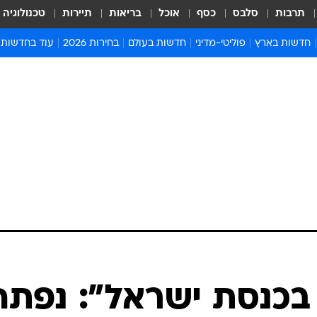
תרבות
סלבס
כסף
אוכל
בריאות
תיירות
טכנולוגיה
חדשות בארץ
פוליטי-מדיני
חדשות בעולם
בחירות 2026
עוד בחדשות
אירועים בארץ
פוליטיקה וממשל
המזרח התיכון
דעות ופרשנויו
חדשות פלילים ומשפט
יחסי חוץ
אירופה
סרי ושלזינגר
חינוך
אמריקה
פרויקטים מיוח
ישראלים בחו"ל
אסיה והפסיפיק
אסור לפספס
בריאות
אפריקה
מדע וסביבה
חברה ורווחה
הנחיות פיקוד 
ארכיון מדורים
זמני כניסת ש
לוח חופשות וח
לוח שנה
חדשות יהדות
 בכנסת ישראל": נפתח
חדשות המשפ