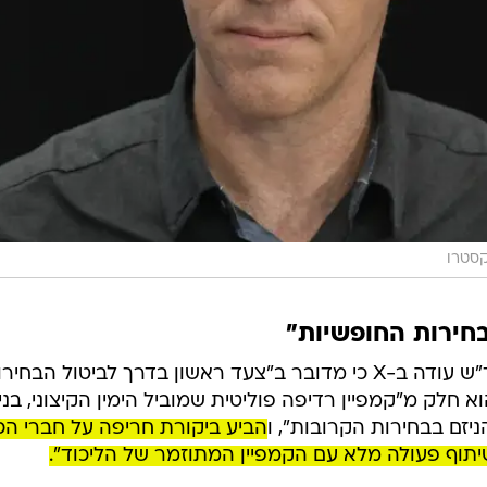
קסטרו
בחירות החופשיות"
בתגובה למהלך, כתב יו"ר מפלגת חד"ש עודה ב-X כי מדובר ב"צעד ראשון בדרך לביטול הבחי
א חלק מ"קמפיין רדיפה פוליטית שמוביל הימין הקיצוני, בניס
יזם בבחירות הקרובות", ו
הביע ביקורת חריפה על חברי הכ
יתוף פעולה מלא עם הקמפיין המתוזמר של הליכוד".