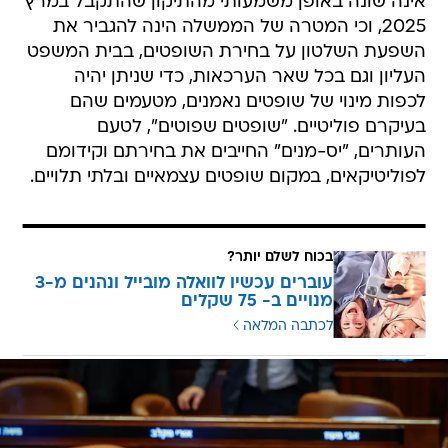
אינה שונה באופן משמעותי מהתיקון שהתקבל במרץ
2025, וכי המטרה של הממשלה הינה להגביר את
השפעת השלטון על בחירת השופטים, בבית המשפט
העליון וגם בכל שאר הערכאות, כדי שניתן יהיה
לכפות מינוי של שופטים נאמנים, מטעמים שהם
בעיקרם פוליטיים. "שופטים שפוטים", לטעם
העותרים, "יס-מנים" החייבים את בחירתם וקידומם
לפוליטיקאים, במקום שופטים עצמאיים ובלתי תלויים.
בכוח לשלם יותר?
עוברים עכשיו לוואלה מובייל ונהנים מ-3
מנויים ב- 75 שקלים
לכתבה המלאה