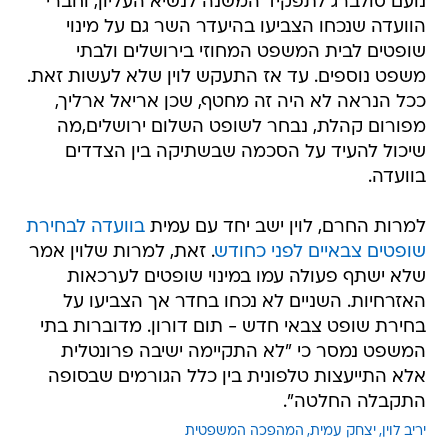
נועם סולברג לתפקיד המשנה לנשיא העליון, וחברי
הוועדה שנכחו הצביעו בהיעדר השר גם על מינוי
שופטים לבית המשפט המחוזי בירושלים ולבתי
משפט נוספים. עד אז התעקש לוין שלא לעשות זאת.
ככל הנראה לא היה זה מחטף, שכן אריאל ארליך,
מפורום קהלת, נבחר לשופט השלום ירושלים,מה
שיכול להעיד על הסכמה שבשתיקה בין הצדדים
בוועדה.
למרות החרם, לוין ישב יחד עם עמית
בוועדה לבחירת
שופטים צבאיים לפני כחודש
. זאת, למרות שלוין אמר
שלא ישתף פעולה עמו במינוי שופטים לערכאות
האזרחיות. השניים לא נכחו בחדר אך הצביעו על
בחירת שופט צבאי חדש - תום דורון. מדוברות בתי
המשפט נמסר כי "לא התקיימה ישיבה פרונטלית
אלא התייעצות טלפונית בין כלל הגורמים שבסופה
התקבלה החלטה".
יריב לוין
יצחק עמית
המהפכה המשפטית