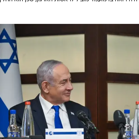
ן שהמועמד המוביל להחלפת רונן בר בתפקיד ראש שב"כ ה
 ראש השירות. זמן קצר אחרי המתקפה הרצחנית, ביקש לסיים את
ירי שב"כ
של המחדל, תוחקרו גם המערכים שהיו תחת
ובשל הערכה לפועלו, התבקש על ידי רונן בר וראש הממשלה
 הקרקעי בעזה ובזירות נוספות במהלך המלחמה. לפני מס
מהארגון ויצא לחופשה. לאחר כחודש וחצי מחוץ לארגון,
חבר בכיר בצוות השו"ן (שבויים ונעדרים), ולעסוק במו"מ ע
טרטגיים רון דרמר. בנקודה זו נהיה ברור כי ראש הממשל
היה רואה בו מועמד מוביל לראשות הארגון, שכן הוא החליף