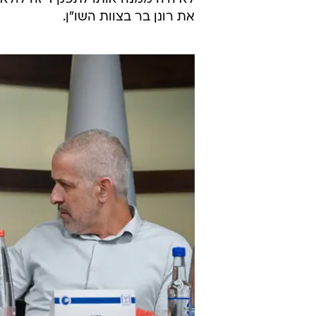
רבים במערכת הביטחון נוטים להאמי
מ'. ב-7 באוקטובר היה מ' סגן
תפקידו, בשל תחושת האחריות.
בתחק
אחריותו. לבסוף, לאחר רצף שיחות 
להישאר בתפקיד ולהוביל את התמרון
חודשים החל שוב את תהליך הפרישה 
התבקש על ידי בר ונתניהו להתמנות ל
עסקת החטופים לצד השר לעניינים אס
לא היה ממנה אותו לתפקיד זה לולא 
את רונן בר בצוות השו"ן.