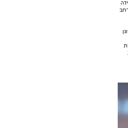
ל
דה
רחב
נן
ת