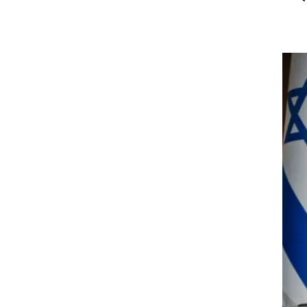
וא
פר
ל
ה