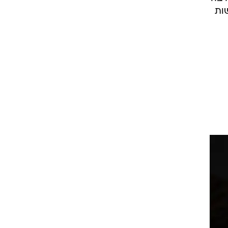
ורה
ה
ובר
 רבה
ות