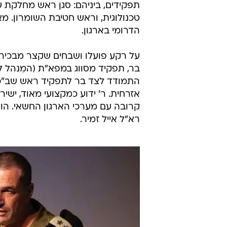
/
מ' - זוכה להערכה גם מראש שב"כ. רונן בר
המועמד השני ששמו עולה בהקשר זה 
בצה"ל ביחידת העילית שלדג. בשב"כ
תפקידים, ביניהם: סגן ראש מחלקת 
טכנולוגית, וראש חטיבת השומרון. מ
הדרומי בארגון.
על רקע פועלו ושבחים שקצר מבכירים
בר, תפקיד מסווג במפא"ת (המִנהל ל
התמודד לצד בר לתפקיד ראש שב"כ ו
אזרחית. ר' ידוע כמקצועי מאוד, ישיר
קרובה עם מערכי הארגון החשאי. הוא