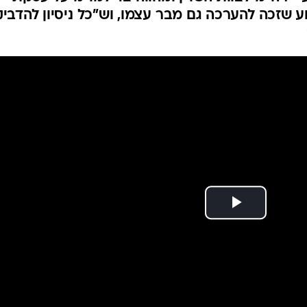
שב"כ - בכיר ששירת בארגון ב-7
המייל האדום
י אתה מ'?
ובמערכת הביטחון כבר נשמעות הערכות על המועמד
ע"י רה"מ לצוות השו"ן ומהווה צד למו"מ על עסקת
 שזכה להערכה גם מבר עצמו, וש"כל ניסיון להדביק