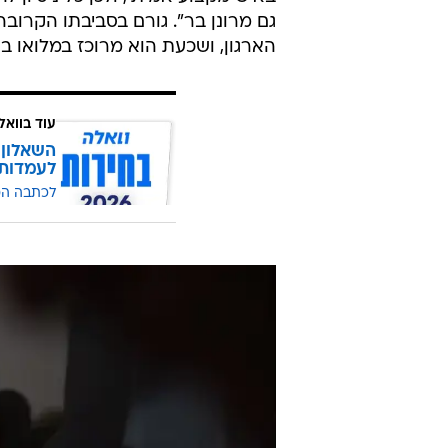
הביטחון הכללי ב
וקנה את שמו במערכת הביטחון בלחי
של תפקידים באזור יהודה ושומרון 
של אלוף בצה"ל. תפקיד נוסף שעבר 
בשב"כ.
גורמים המכירים היטב את מ' תיארו א
בגישתו הביטחונית, מתנהל הרחק מאו
באיש מקצוע אמיתי, ולכן כל ניסיון ל
גם מרונן בר". גורם בסביבתו הקרוב
הארגון, ושכעת הוא מרוכז במלואו ב
עוד בוואל
השאלון 
לעמדות
לכתבה ה