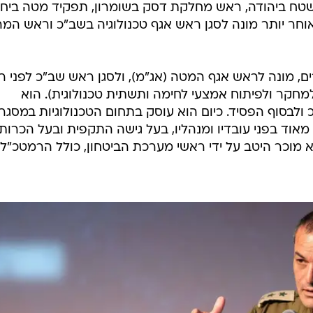
דובר צה"ל
לאחרונה הוא ר', בכיר לשעבר בשב"כ שפרש. ר' שירת
 החל כרכז במחוז ירושלים. לאחר מכן מילא שורה ארוכה ש
שטח ביהודה, ראש מחלקת דסק בשומרון, תפקיד מטה ביחי
אוחר יותר מונה לסגן ראש אגף טכנולוגיה בשב"כ וראש המ
, מונה לראש אגף המטה (אג"מ), ולסגן ראש שב"כ לפני רו
מחקר ולפיתוח אמצעי לחימה ותשתית טכנולוגית). הוא
לבסוף הפסיד. כיום הוא עוסק בתחום הטכנולוגיות במסגר
 מאוד בפני עובדיו ומנהליו, בעל גישה התקפית ובעל הכרות
 מוכר היטב על ידי ראשי מערכת הביטחון, כולל הרמטכ"ל