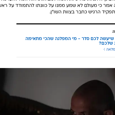
-1994 כמאבטח. הוא המשיך כרכז באזור חברון בראשית האינתיפאדה השנייה
מה נגד מעוזי טרור ובראשם חמאס. לאורך השנים מילא ש
ובירושלים, עד שהחל לכהן כראש המרחב, במעמד מקביל לז
במהלך שנותיו בארגון היה כראש חטיבה באגף המבצעים
ותו כאיש צללים אמיתי, צנוע, חיית שטח, ערביסט, התקפי
ר הזרקורים, ממלכתי וא-פוליטי. אחד ממכריו אמר כי "מד
הדביק לו תגיות פוליטיות חוטא למציאות. הוא זוכה להערכה
ה אמר כי מעולם לא שמע ממנו על כוונתו להתמודד על ראש
תפקיד הרגיש כחבר בצוות השו"ן.
ה
שיעשה לכם סדר - מי המפלגה שהכי מתאימה
 שלכם?
מלאה