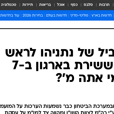
תרבות
סלבס
כסף
אוכל
בריאות
תיירות
טכנולוגיה
חדשות בארץ
פוליטי-מדיני
חדשות בעולם
בחירות 2026
עוד בחדשות
אירועים בארץ
פוליטיקה וממשל
המזרח התיכון
דעות ופרשנויו
חדשות פלילים ומשפט
יחסי חוץ
אירופה
סרי ושלזינגר
חינוך
אמריקה
פרויקטים מיוח
ישראלים בחו"ל
אסיה והפסיפיק
אסור לפספס
בריאות
אפריקה
מדע וסביבה
חברה ורווחה
הנחיות פיקוד 
ארכיון מדורים
זמני כניסת ש
לוח חופשות וח
לוח שנה
חדשות יהדות
יל של נתניהו לראש
חדשות המשפ