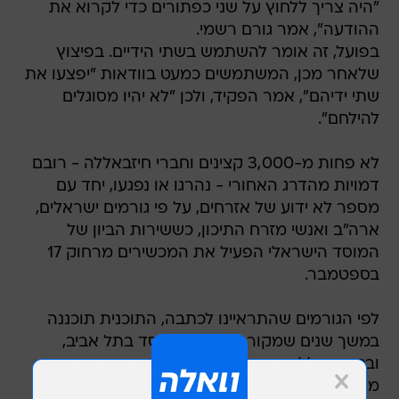
"היה צריך ללחוץ על שני כפתורים כדי לקרוא את
ההודעה", אמר גורם רשמי.
בפועל, זה אומר להשתמש בשתי הידיים. בפיצוץ
שלאחר מכן, המשתמשים כמעט בוודאות "יפצעו את
שתי ידיהם", אמר הפקיד, ולכן "לא יהיו מסוגלים
להילחם".
לא פחות מ-3,000 קצינים וחברי חיזבאללה - רובם
דמויות מהדרג האחורי - נהרגו או נפגעו, יחד עם
מספר לא ידוע של אזרחים, על פי גורמים ישראלים,
ארה"ב ואנשי מזרח התיכון, כששירות הביון של
המוסד הישראלי הפעיל את המכשירים מרחוק 17
בספטמבר.
לפי הגורמים שהתראיינו לכתבה, התוכנית תוכננה
במשך שנים שמקורה במטה המוסד בתל אביב,
ובסופה כללה צוות של פעילים ושותפים ממספר
מדינות. הדיווח ב"וושינגטון פוסט" חושף כיצד