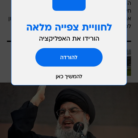
ההתקפה לא רק הרסה את שורות ההנהגה של
חיזבאללה, אלא גם העצימה את ישראל לכוון ולהרוג
את מזכ"ל הארגון, חסן נסראללה, שהעלה את הסיכון
למלחמה רחבה יותר במזרח התיכון.
עוד בוואלה
נלחמים ביוקר הנדל"ן: כך תוסיפו לבית
חדר ביום אחד
בשיתוף קבוצת גוטליב אלומיניום