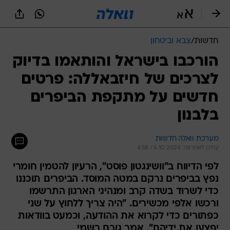
חדשות
/
צבא וביטחון
הורכבו בישראל והותאמו בדיוק
לצרכים של חיזבאללה: פרטים
חדשים על מתקפת הביפרים
בלבנון
מערכת וואלה חדשות
עודכן לאחרונה: 6.10.2024 / 4:58
לפי הדיווח ב"וושינגטון פוסט", הרעיון להטמין חומרי
נפץ בביפרים נרקם במטה המוסד. הביפרים תוכננו
כדי לשרוד בשדה קרב ומנהיגי הארגון התרשמו
ורכשו אלפי מכשירים. "היה צריך ללחוץ על שני
כפתורים כדי לקרוא את ההודעה, וכמעט בוודאות
יפצעו את ידיהם", אמר גורם רשמי