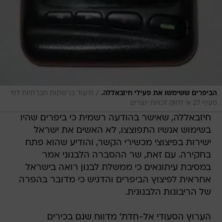
/
הביפרים ששימשו את פעילי חיזבאללה.
תיעוד ברשתות חברתיות לפי
סעיף 27 א' לחוק זכויות יוצרים
חיזבאללה, שאישר בהודעה רשמית כי ביפרים שהיו
בשימוש אנשיו התפוצצו, לא האשים את ישראל
ישירות בפיצוצי מכשירי הקשר, והודיע שהוא פתח
בחקירה. עם זאת, שר ההסברה הלבנוני אמר
במסיבת עיתונאים כי ממשלת לבנון רואה בישראל
אחראית לפיצוץ הביפרים והדגיש כי מדובר בהפרה
של הריבונות הלבנונית.
הערוץ הסעודי אל-חדת' מדווח שגם בכירים