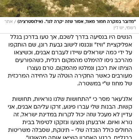
/
"מדובר במקרה חמור מאוד, אסור שזה יקרה לנו". (אילוסטרציה)
אתר
רשמי, יש דין
הנשים היו בנסיעה בדרך לשכם, אך טעו בדרכן בגלל
אפליקציית "וויז" ונכנסו לישוב גבעת רונן, שם הותקפו
על ידי כמה ישראלים שיידו לעברם אבנים, וכשיצאו
מהרכב ניסו להימלט מהמקום רגלית, כשהפורעים
הציתו את רכבן ונמלטו מהמקום. טרם נעצרו
מעורבים כאשר החקירה הוטלה על היחידה המרכזית
של מחוז ש"י במשטרה.
אלג'עאר מסר כי "התחושות שלנו נוראיות, תחושות
קשות. הבנות שלי עברו פיגוע, זרקו עליהם אבנים, אני
עדיין לא מעכל שזה יכול לקרות במדינת ישראל, זה
נורא ואיום. ארבעתן נפצעו ונזקקו לטיפול בבית
החולים כולל הנכדה שלי - תינוקת, שסבלה משריטות
ברגליים. ברגע האחרון הוציאו אותה מהאוטו".