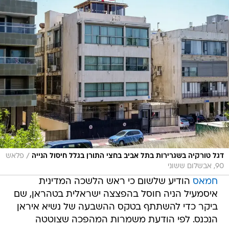
/
דגל טורקיה בשגרירות בתל אביב בחצי התורן בגלל חיסול הנייה
פלאש
90, אבשלום ששוני
חמאס
הודיע שלשום כי ראש הלשכה המדינית
איסמעיל הניה חוסל בהפצצה ישראלית בטהראן, שם
ביקר כדי להשתתף בטקס ההשבעה של נשיא איראן
הנכנס. לפי הודעת משמרות המהפכה שצוטטה
בסוכנות הידיעות האיראנית, הבית בו שהה הנייה
הותקף. משמרות המהפכה הודיעו כי נפתחה חקירה,