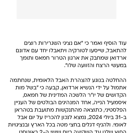
עוד הוסיף ואמר כי "אם נציגי השגרירות רוצים
להתאבל, שייסעו לטורקיה ויתאבלו יחד עם אדונם
ארדואן שמחבק את ארגון הטרור חמאס ותומך
במעשי הרצח והזוועה שלו".
ההחלטה בנוגע להצהרת האבל הלאומית, שנחתמה
אתמול על ידי הנשיא ארדואן, קבעה כי "בשל מות
הקדושים של יו"ר הלשכה המדינית של חמאס,
איסמעיל הנייה, אחד המנהיגים הבולטים של העניין
הפלסטיני, כתוצאה מהתנקשות מתועבת בטהראן
ב-31 ביולי 2024, נמצא לנכון להכריז על יום אבל
לאומי. ולהניף דגלים בחצי מטה בכל הארץ ובנציגויות
החוץ שלנו עד השקיעה ביום שישי ה-2 באוגוסט
2024".