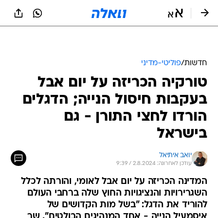
חדשות
/
פוליטי-מדיני
טורקיה הכריזה על יום אבל
בעקבות חיסול הנייה; הדגלים
הורדו לחצי התורן - גם
בישראל
יואב איתיאל
עודכן לאחרונה: 2.8.2024 / 9:39
המדינה הכריזה על יום אבל לאומי, והורתה לכלל
השגרירויות והנציגויות החוץ שלה ברחבי העולם
להוריד את הדגל: "בשל מות הקדושים של
איסמעיל הנייה - אחד המנהיגים הבולטים". שר
החוץ כ"ץ זימן את סגן השגריר לשיחת נזיפה
חמורה: "שייסע לטורקיה ויתאבל יחד עם ארדואן"