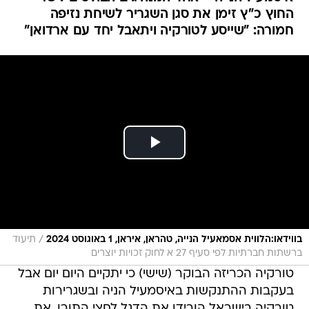
/
בווידאו:הלווית אסמאעיל הנייה, טהראן, איראן, 1 באוגוסט 2024
תיעוד
ברשתות חברתיות לפי סעיף 27 א לחוק זכויות יוצרים
טורקיה הכריזה הבוקר (שישי) כי יתקיים היום יום אבל
בעקבות ההתנקשות באיסמעיל הניה ובשגרירות
טורקיה בישראל הורידו את הדגל לחצי התורן. את
השגרירות לא ניתן היה להשיג לקבלת תגובה. שר
החוץ כ"ץ הגיב לדברים והורה לזמן את סגן השגריר