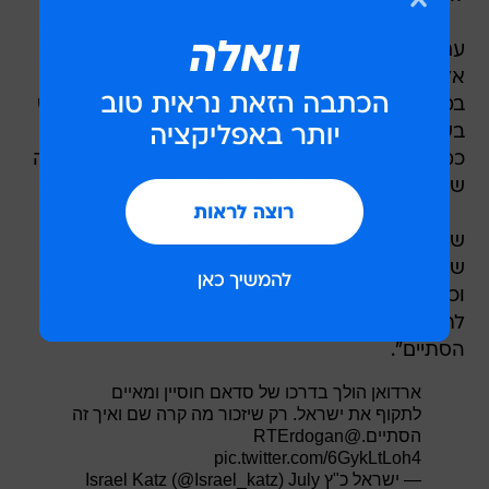
עם זאת, טורקיה לא שלחה כוחות לנגורנו-קרבאך,
אלא סייעה לבעלת בריתה אזרבייג'ן - המצוידת
במיטב הנשק הישראלי - להשתלט על החבל מחדש
בשנה שעברה. כוחות טורקיים אכן נשלחו ללוב לפני
כמה שניים וסייעו לממשלה בטריפולי להדוף מתקפה
של גנרל יריב.
שר החוץ ישראל כ"ץ פרסם בתגובה בחשבון ה-X
שלו תמונה של הנשיא הטורקי לצד סדאם חוסיין,
וכתב כי "ארדואן הולך בדרכו של חוסיין ומאיים
לתקוף את ישראל, שיזכור מה קרה שם ואיך זה
הסתיים".
ארדואן הולך בדרכו של סדאם חוסיין ומאיים
לתקוף את ישראל. רק שיזכור מה קרה שם ואיך זה
הסתיים.
@RTErdogan
pic.twitter.com/6GykLtLoh4
— ישראל כ"ץ Israel Katz (@Israel_katz)
July