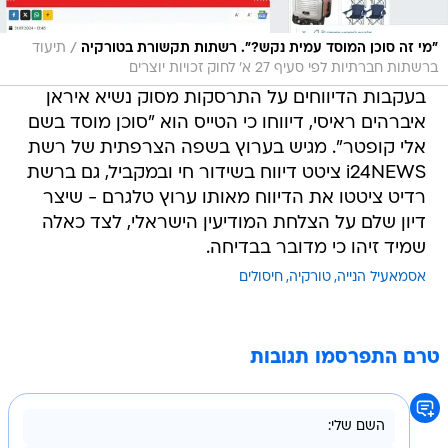
/
"מי זה סוכן המוסד עמית נקש?". רשתות תקשורת בטורקיה
תיעוד
ברשתות חברתיות לפי סעיף 27 א' לחוק זכויות יוצרים
בעקבות הדיווחים על התרסקות מסוק נשיא איראן
איברהים ראיסי, דיווחו כי הטייס הוא "סוכן מוסד בשם
אלי קופטר". מגיש בערוץ בשפה הצרפתית של רשת
i24NEWS ציטט דיווח בשידור חי ובמקביל, גם ברשת
רדיט ציטטו את הדיווח מאותו ערוץ טלגרם - שיצר
דיון שלם על הצלחת המודיעין הישראלי, לצד כאלה
שמיד זיהו כי מדובר בבדיחה.
אסמאעיל הנייה
טורקיה
חיסולים
טרם התפרסמו תגובות