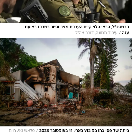
הרמטכ״ל, הרצי הלוי קיים הערכת מצב וסיור במרכז רצועת
/
עזה
עיבוד תמונה, דובר צה"ל
/
ביתה של פסי כהן בקיבוץ בארי, 11 באוקטובר 2023
פלאש 90, חיים