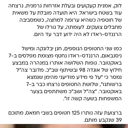
לוק, אמנית קעקועים ובעלת אזרחות גרמנית, נרצחה
עוד בשטח בישראל. היא תועדה מובלת על משאית
של חוטפיה כשהיא ערומה למחצה, כשמסביבה
מחבלים צועקים. לעומתה, על גורלו של
הרננדס-ראדו לא היה ידוע דבר עד היום.
כמו שני החטופים הנוספים, חנן יבלונקה ומישל
ניסנבאום, הרננדס-ראדו נחטף מצומת מפלסים ב-7
באוקטובר. גופות השלושה אותרו במנהרה במבצע
חילוץ של אוגדה 98 ובשיתוף שב"כ. מדובר צה"ל
נמסר כי "על פי מידע מודיעני מהימן שנמצא
ברשותנו", שלושת החטופים נרצחו כבר ב-7
באוקטובר. "צה"ל ושב"כ משתתפים בצער
המשפחות בשעה קשה זו".
ברצועת עזה נותרו 125 חטופים בשבי חמאס, מתוכם
39 שנקבע מותם.