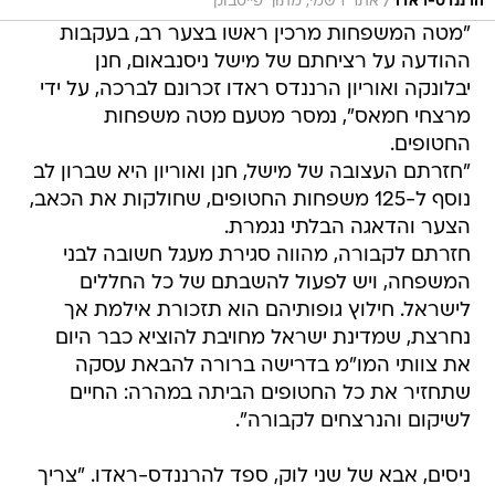
/
הרננדס-ראדו
אתר רשמי, מתוך פייסבוק
"מטה המשפחות מרכין ראשו בצער רב, בעקבות
ההודעה על רציחתם של מישל ניסנבאום, חנן
יבלונקה ואוריון הרננדס ראדו זכרונם לברכה, על ידי
מרצחי חמאס", נמסר מטעם מטה משפחות
החטופים.
"חזרתם העצובה של מישל, חנן ואוריון היא שברון לב
נוסף ל-125 משפחות החטופים, שחולקות את הכאב,
הצער והדאגה הבלתי נגמרת.
חזרתם לקבורה, מהווה סגירת מעגל חשובה לבני
המשפחה, ויש לפעול להשבתם של כל החללים
לישראל. חילוץ גופותיהם הוא תזכורת אילמת אך
נחרצת, שמדינת ישראל מחויבת להוציא כבר היום
את צוותי המו"מ בדרישה ברורה להבאת עסקה
שתחזיר את כל החטופים הביתה במהרה: החיים
לשיקום והנרצחים לקבורה".
ניסים, אבא של שני לוק, ספד להרננדס-ראדו. "צריך