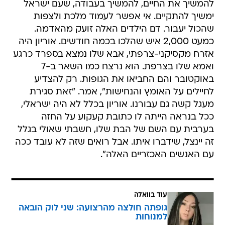
להמשיך את החיים, להמשיך בעבודה, שעם ישראל
ימשיך להתקיים. אי אפשר לעמוד מלכת ולצפות
שהכול יעבור. דם הילדים האלה זועק מהאדמה.
כמעט 2,000 איש שהלכו בכמה חודשים. אוריון היה
אזרח מקסיקני-צרפתי, אבא שלו נמצא בספרד כרגע
ואמא שלו בצרפת. הוא נרצח כמו השאר ב-7
באוקטובר והם החביאו את הגופות. רק להצדיע
לחיילים על האומץ והנחישות", אמר. "זאת סגירת
מעגל קשה גם עבורנו. אוריון בכלל לא היה ישראלי,
ככל בנראה הייתה לו כתובת קעקוע על החזה
בערבית עם השם של הבת שלו, חשבתי שאולי בגלל
זה יינצל, שידברו איתו. אבל רואים שזה לא עובד ככה
עם האנשים האכזריים האלה".
עוד בוואלה
גופתה חולצה מהרצועה: שני לוק הובאה
למנוחות