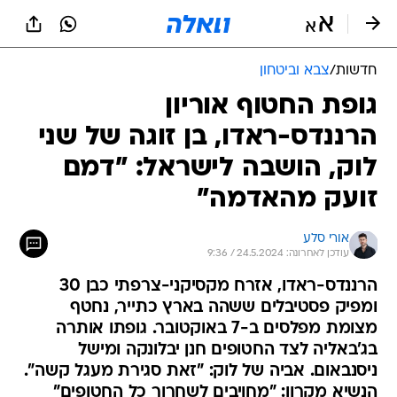
חדשות
/
צבא וביטחון
גופת החטוף אוריון
הרננדס-ראדו, בן זוגה של שני
לוק, הושבה לישראל: "דמם
זועק מהאדמה"
אורי סלע
עודכן לאחרונה: 24.5.2024 / 9:36
הרננדס-ראדו, אזרח מקסיקני-צרפתי כבן 30
ומפיק פסטיבלים ששהה בארץ כתייר, נחטף
מצומת מפלסים ב-7 באוקטובר. גופתו אותרה
בג'באליה לצד החטופים חנן יבלונקה ומישל
ניסנבאום. אביה של לוק: "זאת סגירת מעגל קשה".
הנשיא מקרון: "מחויבים לשחרור כל החטופים"