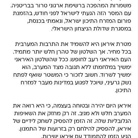
משמרות המהפכה ברשימת ארגוני טרור בבריטניה.
עם המסר הזה הגעתי לישראל לפני חודש, בהזמנת
פורום המזרח התיכון ישראל, ונאמתי בכנסת,
במסגרת שדולת הניצחון הישראלי.
מטרת איראן היא להשמיד את התרבות המערבית
בכל מחיר. אך השלטון של טהרן חלש יותר מתמיד.
העם האיראני רעב לחופש. ככל שהשלטון האיראני
ימשיך במלחמתו ללא תגובה מצד המערב, הוא
ימשיך לשרוד. חשוב לזכור כי המשטר שואף לפתח
נשק גרעיני, שיוכל לפגוע במדינות מעבר למזרח
התיכון.
איראן היום יהירה ובטוחה בעצמה, כי היא רואה את
המערב חלש ולא מגיב. זה רק מחזק את השאיפות
הגלובליות שלה. זה הזמן להפסיק לשחק לידיים של
איראן, להפסיק להילחם רק בזרועות של התמנון.
הגיע הזמן להתמודד עם איראן ישירות.