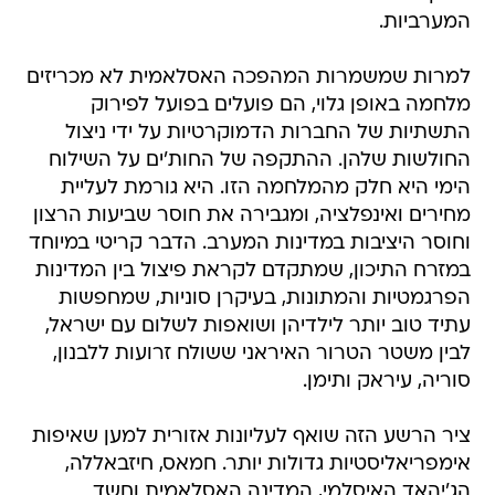
המערביות.
למרות שמשמרות המהפכה האסלאמית לא מכריזים
מלחמה באופן גלוי, הם פועלים בפועל לפירוק
התשתיות של החברות הדמוקרטיות על ידי ניצול
החולשות שלהן. ההתקפה של החות'ים על השילוח
הימי היא חלק מהמלחמה הזו. היא גורמת לעליית
מחירים ואינפלציה, ומגבירה את חוסר שביעות הרצון
וחוסר היציבות במדינות המערב. הדבר קריטי במיוחד
במזרח התיכון, שמתקדם לקראת פיצול בין המדינות
הפרגמטיות והמתונות, בעיקרן סוניות, שמחפשות
עתיד טוב יותר לילדיהן ושואפות לשלום עם ישראל,
לבין משטר הטרור האיראני ששולח זרועות ללבנון,
סוריה, עיראק ותימן.
ציר הרשע הזה שואף לעליונות אזורית למען שאיפות
אימפריאליסטיות גדולות יותר. חמאס, חיזבאללה,
הג'יהאד האיסלמי, המדינה האסלאמית וחשד