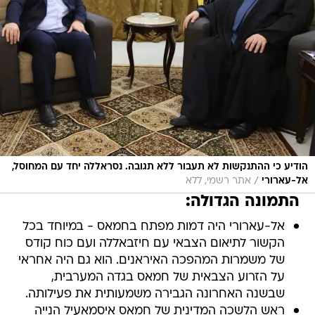
הודיע כי ההתנקשות לא תעבור ללא תגובה. נסראללה יחד עם המחוסל,
/
אל-עארורי
אתר רשמי, ללא
התמונה הגדולה:
אל-עארורי היה דמות מפתח בחמאס - במיוחד בכל
הקשור לתיאום הצבאי עם חיזבאללה ועם כוח קודס
של משמרות המהפכה האיראנים. הוא גם היה אחראי
על הזרוע הצבאית של חמאס בגדה המערבית,
שבשנה האחרונה הגבירה משמעותית את פעילותה.
ראש הלשכה המדינית של חמאס איסמאעיל הנייה