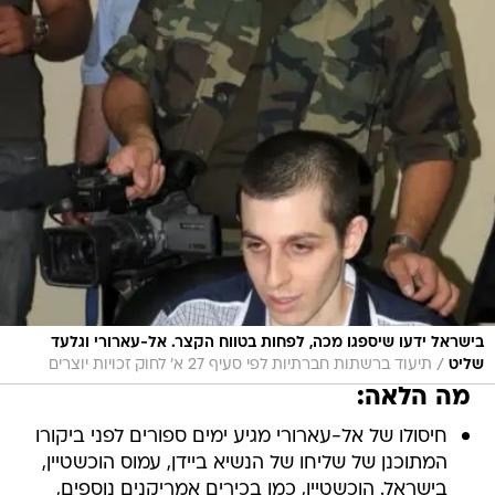
בישראל ידעו שיספגו מכה, לפחות בטווח הקצר. אל-עארורי וגלעד
/
שליט
תיעוד ברשתות חברתיות לפי סעיף 27 א' לחוק זכויות יוצרים
מה הלאה:
חיסולו של אל-עארורי מגיע ימים ספורים לפני ביקורו
המתוכנן של שליחו של הנשיא ביידן, עמוס הוכשטיין,
בישראל. הוכשטיין, כמו בכירים אמריקנים נוספים,