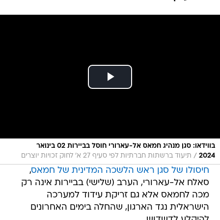
בווידאו: סגן מנהיג חמאס אל-עארורי חוסל בביירות 02 בינואר
/
2024
תיעוד ברשתות חברתיות לפי סעיף 27 א' לחוק זכויות יוצרים
חיסולו של סגן ראש הלשכה המדינית של חמאס
,
סאלח אל-עארורי, הערב (שלישי) בביירות אינה רק
מכה לחמאס אלא גם זריקת עידוד למערכה
הישראלית נגד הארגון, שהחלה בימים האחרונים
להיקלע לדשדוש.