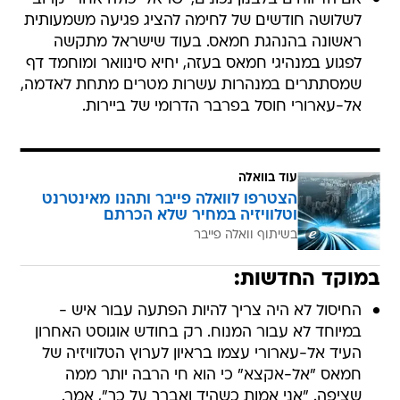
לשלושה חודשים של לחימה להציג פגיעה משמעותית
ראשונה בהנהגת חמאס. בעוד שישראל מתקשה
לפגוע במנהיגי חמאס בעזה, יחיא סינוואר ומוחמד דף
שמסתתרים במנהרות עשרות מטרים מתחת לאדמה,
אל-עארורי חוסל בפרבר הדרומי של ביירות.
עוד בוואלה
הצטרפו לוואלה פייבר ותהנו מאינטרנט
וטלוויזיה במחיר שלא הכרתם
בשיתוף וואלה פייבר
במוקד החדשות:
החיסול לא היה צריך להיות הפתעה עבור איש -
במיוחד לא עבור המנוח. רק בחודש אוגוסט האחרון
העיד אל-עארורי עצמו בראיון לערוץ הטלוויזיה של
חמאס "אל-אקצא" כי הוא חי הרבה יותר ממה
שציפה. "אני אמות כשהיד ואברך על כך", אמר.