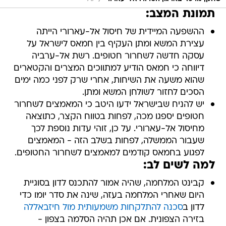
תמונת המצב:
ההשפעה המיידית של חיסול אל-עארורי הייתה
עצירת המשא ומתן העקיף בין חמאס לישראל על
עסקה חדשה לשחרור חטופים. רשת אל-ערביה
דיווחה כי חמאס הודיע למתווכים המצרים והקטארים
שהוא משעה את השיחות, אחרי שרק לפני כמה ימים
הסכים לחזור לשולחן המשא ומתן.
יש להניח שבישראל ידעו היטב כי המאמצים לשחרור
חטופים יספגו מכה, לפחות בטווח הקצר, כתוצאה
מחיסול אל-עארורי. על כן, זוהי עדות נוספת לכך
שעבור הממשלה, לפחות בשלב הזה - המאמצים
לפגוע בחמאס קודמים למאמצים לשחרור החטופים.
למה לשים לב:
קבינט המלחמה, שהיה אמור להתכנס לדון בסוגיית
היום שאחרי המלחמה בעזה, שינה את סדר יומו כדי
לדון ב
סכנה להתלקחות משמעותית מול חיזבאללה
בזירה הצפונית. אם אכן תהיה הסלמה בצפון -