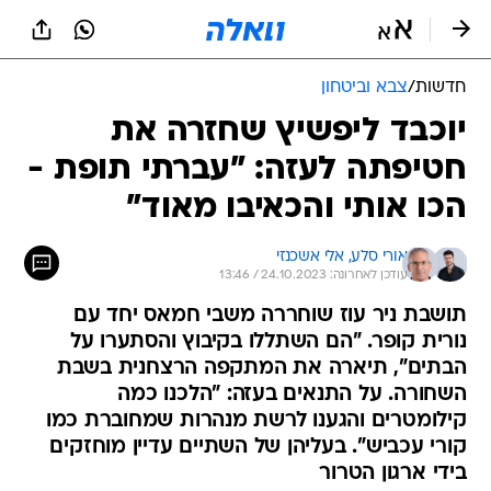
חדשות
/
צבא וביטחון
יוכבד ליפשיץ שחזרה את
חטיפתה לעזה: "עברתי תופת -
הכו אותי והכאיבו מאוד"
אורי סלע, 
אלי אשכנזי
עודכן לאחרונה: 24.10.2023 / 13:46
תושבת ניר עוז שוחררה משבי חמאס יחד עם
נורית קופר. "הם השתללו בקיבוץ והסתערו על
הבתים", תיארה את המתקפה הרצחנית בשבת
השחורה. על התנאים בעזה: "הלכנו כמה
קילומטרים והגענו לרשת מנהרות שמחוברת כמו
קורי עכביש". בעליהן של השתיים עדיין מוחזקים
בידי ארגון הטרור