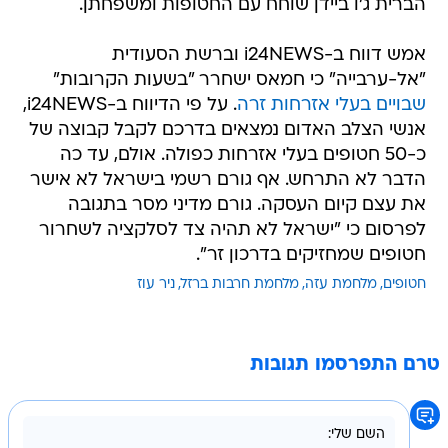
הברית ג'ו ביידן שוחח עם החטופות ומשפחתן.
אמש דווח ב-i24NEWS וברשת הסעודית
"אל-ערבייה" כי חמאס ישחרר "בשעות הקרובות"
שבויים בעלי אזרחות זרה
. על פי הדיווח ב-i24NEWS,
אנשי הצלב האדום נמצאים בדרכם לקבל קבוצה של
כ-50 חטופים בעלי אזרחות כפולה. אולם, עד כה
הדבר לא התרחש. אף גורם רשמי בישראל לא אישר
את עצם קיום העסקה. גורם מדיני מסר בתגובה
לפרסום כי "ישראל לא תהיה צד לסלקציה לשחרור
חטופים שמחזיקים בדרכון זר".
חטופים
מלחמת עזה
מלחמת חרבות ברזל
ניר עוז
טרם התפרסמו תגובות