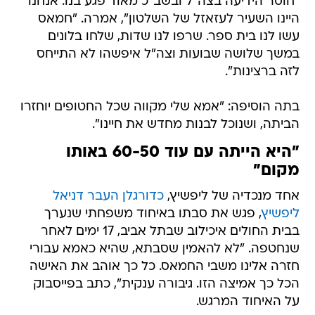
"חוסר הידיעה בצה"ל ובשב"כ מאוד פגע בנו. אנחנו
היינו השעיר לעזאזל של השלטון", אמרה. "חמאס
עשו לנו בית ספר. שרפו לנו שדות, שלחו בלונים
במשך שלושה שבועות וצה"ל איפשהו לא התייחס
לזה ברצינות".
בתה הוסיפה: "אמא שלי מקווה שכל החטופים יוחזרו
הביתה, ושנוכל לבנות מחדש את חיינו".
"היא הייתה עם עוד 60-50 באותו
מקום"
אחד מנכדיה של ליפשיץ,
כדורגלן העבר דניאל
ליפשיץ
, פגש את סבתו באיחוד משפחתי שנערך
בבית החולים איכילוב שבתל אביב, 17 ימים לאחר
שנחטפה. "לא להאמין שסבתא, שהיא כאמא עבורי
חזרה אלינו משבי החמאס. כל כך אוהב את האישה
הכל כך אמיצה הזו. גיבורה ענקית", כתב בפייסבוק
על האיחוד המרגש.