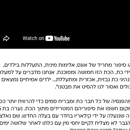
 סיפור מחריד של אונס, אלימות מינית, התעללות בילדים,
ידי כת. הכת הזו חמושה ומסוכנת. אנחנו מדברים על למעלה
יגי כת נבזית, אכזרית ומתעללת... ילדים אמיתיים נמצאים
ולים ואסור לנו להסיט את מבטנו".
א גם טענה שקילאריו דורש 60% מהפנסיה של כל חבר כת ומבריח סמים כדי להרוויח יותר כ
 שננעלה על ידי קילאריו בחדר עם בעלה החדש, שם נאלצ
ם הגבר לא מצליח לקיים יחסי מין עם כלתו לאחר שלושה ימים