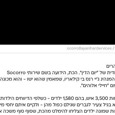
/
ocorroBayanihanServices
הרים
מרוחקים מהחברה, שוכנת לה כת סודית של "יום הדין". הכת, הידועה בשם שירותי Socorro
נוהלת על ידי המנהיג ג'יי רנס בי קילאריו, שמאמין שהוא ישו - והוא מכונה
 "חיילי אלוהים".
בכת שקיימת מאז 2004 חברים לפחות 3,500 איש, בהם 1,580 ילדים - כשלפי הדיווחים הילדות
גיל צעיר לגברים שגילם כפול מהן - ולקיים איתם יחסי מין
ות שמונה ילדים הצליחו להימלט מהכת, שסוף סוף משכה א