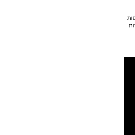
ות
ות