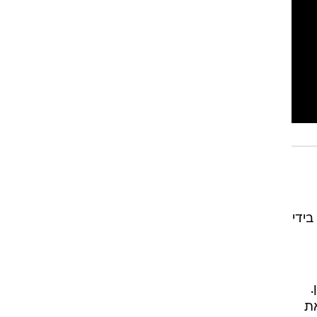
 בידי
.
ת