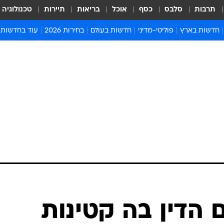
תרבות
סלבס
כסף
אוכל
בריאות
תיירות
טכנולוגיה
חדשות בארץ
פוליטי-מדיני
חדשות בעולם
בחירות 2026
עוד בחדשות
אירועים בארץ
פוליטיקה וממשל
המזרח התיכון
דעות ופרשנויו
חדשות פלילים ומשפט
יחסי חוץ
אירופה
סרי ושלזינגר
חינוך
אמריקה
פרויקטים מיוח
ישראלים בחו"ל
אסיה והפסיפיק
אסור לפספס
בריאות
אפריקה
מדע וסביבה
חברה ורווחה
הנחיות פיקוד 
ארכיון מדורים
זמני כניסת ש
לוח חופשות וח
לוח שנה
חדשות יהדות
 הדין בה קטינות
חדשות המשפ