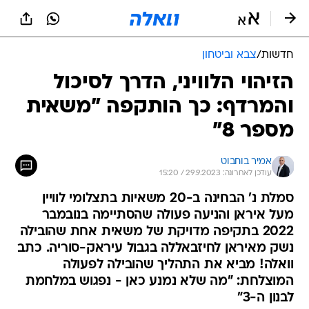
חדשות
/
צבא וביטחון
הזיהוי הלוויני, הדרך לסיכול
והמרדף: כך הותקפה "משאית
מספר 8"
אמיר בוחבוט
עודכן לאחרונה: 29.9.2023 / 15:20
סמלת נ' הבחינה ב-20 משאיות בתצלומי לוויין
מעל איראן והניעה פעולה שהסתיימה בנובמבר
2022 בתקיפה מדויקת של משאית אחת שהובילה
נשק מאיראן לחיזבאללה בגבול עיראק-סוריה. כתב
וואלה! מביא את התהליך שהובילה לפעולה
המוצלחת: "מה שלא נמנע כאן - נפגוש במלחמת
לבנון ה-3"