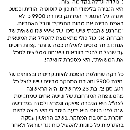
נ' נולדה וגדלה בקדימה-צורן.
היא הגבירה בלימודי התיכון פילוסופיה יהודית וכמעט
ויתרה על התפקיד המרתק ביחידת 9900 כי לא
באמת הבינה את מהות התפקיד וגודל האחריות.
"מהרגע שהבנתי שיש סיכוי של 99% שזו משאית של
הברחה, אני כול כולי מתאמצת להפליל את המשאית.
אנחנו ביחד מנסים להעלות כמה שיותר קצוות חוטים
עד שנצליח להגיד בוודאות שאנחנו ממליצים לסכל
את המשאית", היא מספרת לוואלה!.
כל דקה שחולפת הופכת להיות קריטית ובצוותים של
יחידת 9900 וחטיבת המחקר מבינים שיש לנצל כל
רגע. סגן צ', בת 23 מירושלים, היא הראשונה
מהמשפחה המורחבת של שישה אחים שמתגייסת
לצה"ל. היא הגיברה פיזיקה וגמרא ולמדה במדרשה
שנה לפני הגיוס. היא ידעה היטב כי היא רוצה להיות
חוקרת בחטיבת המחקר. בשלב הראשון עסקה
בהתרעות על כוונות להפעיל כוח נגד ישראל ולאחר