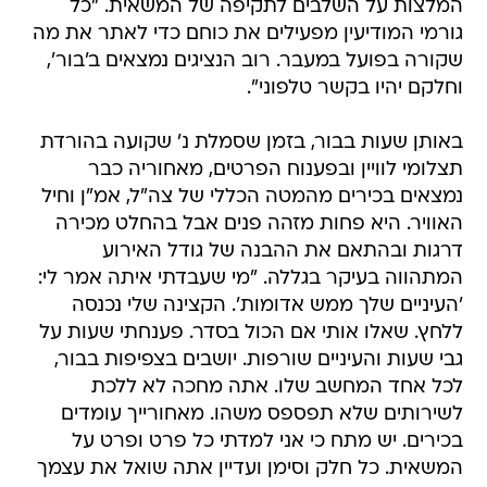
המלצות על השלבים לתקיפה של המשאית. "כל
גורמי המודיעין מפעילים את כוחם כדי לאתר את מה
שקורה בפועל במעבר. רוב הנציגים נמצאים ב'בור',
וחלקם יהיו בקשר טלפוני".
באותן שעות בבור, בזמן שסמלת נ' שקועה בהורדת
תצלומי לוויין ובפענוח הפרטים, מאחוריה כבר
נמצאים בכירים מהמטה הכללי של צה"ל, אמ"ן וחיל
האוויר. היא פחות מזהה פנים אבל בהחלט מכירה
דרגות ובהתאם את ההבנה של גודל האירוע
המתהווה בעיקר בגללה. "מי שעבדתי איתה אמר לי:
'העיניים שלך ממש אדומות'. הקצינה שלי נכנסה
ללחץ. שאלו אותי אם הכול בסדר. פענחתי שעות על
גבי שעות והעיניים שורפות. יושבים בצפיפות בבור,
לכל אחד המחשב שלו. אתה מחכה לא ללכת
לשירותים שלא תפספס משהו. מאחורייך עומדים
בכירים. יש מתח כי אני למדתי כל פרט ופרט על
המשאית. כל חלק וסימן ועדיין אתה שואל את עצמך