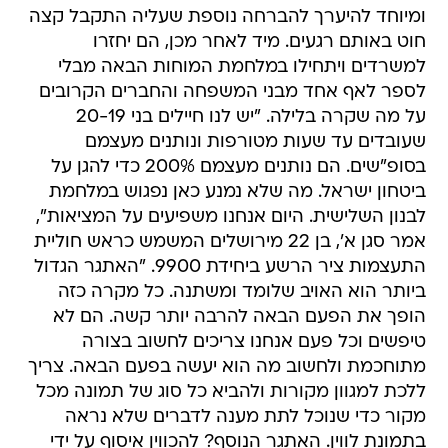
ומיוחד להיערך להברחה נוספת שעליה התקבל קצה
חוט באותם רגעים. מיד לאחר מכן, הם יחזרו
למשרדים ויתחילו במלחמת המוחות הבאה מבלי
לספר לאף אחד מבני המשפחה והחברים הקרובים
על מה שקרה בלילה. "יש לנו חיילים בני 20-19
שעובדים עד שעות מטורפות ונותנים מעצמם
בסופ"שים. הם נותנים מעצמם 200% כדי להגן על
ביטחון ישראל. מה שלא נמנע כאן נפגוש במלחמת
לבנון השלישית. היום אנחנו משפיעים על המציאות",
אמר סגן א', בן 22 מירושלים המשמש כראש חוליית
התעצמות ציר הרשע ביחידת 9900. "האתגר הגדול
ביותר הוא האויב שלומד ומשתנה. כל מקרה כזה
הופך את הפעם הבאה להרבה יותר קשה. הם לא
טיפשים וכל פעם אנחנו צריכים לחשוב בצורה
מתוחכמת ולחשוב מה הוא יעשה בפעם הבאה. צריך
ללכת למגוון מקורות ולהביא כל סוג של תמונה מכל
מקור כדי שנוכל לתת מענה לדברים שלא נראה
בתמונת לווין. האתגר הנוסף? להכווין איסוף על ידי