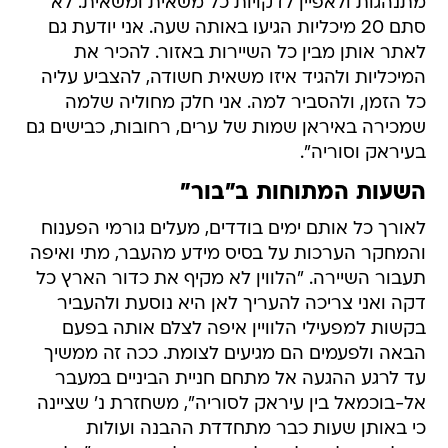
מתנהגות ולאפיין לדקויות כל משאית ומשאית. לא
סתם 20 מיכליות הגיעו באותה שעה. אני יודעת גם
לאתר אותן מבין כל השיירות באזור. להכיר את
המיכליות ולהגיד איזו משאית חשודה, להצביע עליה
כל הזמן, ולהסביר למה. אני חלק מחוליה שלמה
שמכירה באיראן שמות של ערים, רחובות, כבישים גם
בעיראק וסוריה".
השעות המתוחות ב"בור"
לאורך כל אותם ימים בודדים, מעלים גורמי הפענוח
והמחקר הערכות על בסיס מידע מהעבר, מתי ואיפה
תעבור השיירה. "הלווין לא מקיף את כדור הארץ כל
דקה ואני צריכה להעריך לאן היא נוסעת ולהעביר
בקשות למפעילי הלוויין איפה לצלם אותה בפעם
הבאה ולפעמים הם מגיעים לצומת. ככה זה ממשיך
עד לרגע ההגעה אל מתחם חניית הביניים במעבר
אל-בוכמאל בין עיראק לסוריה", משחזרת נ' שציינה
כי באותן שעות כבר מתחדדת ההבנה ועולות