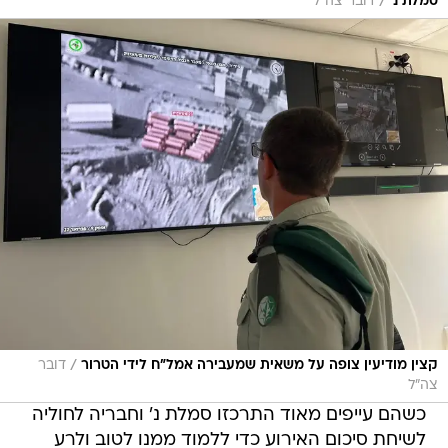
/
סמלת נ'
דובר צה"ל
/
קצין מודיעין צופה על משאית שמעבירה אמל"ח לידי הטרור
דובר
צה"ל
כשהם עייפים מאוד התרכזו סמלת נ' וחבריה לחוליה
לשיחת סיכום האירוע כדי ללמוד ממנו לטוב ולרע