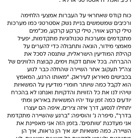
רכיב ואמל"ח אסטרטגי או לא".
כוח קודס שאחראי על העברות אמצעי הלחימה
ורכיבים שמשמשים בניית נשק אסטרטגי כמו מערכות
טילי קרקע אוויר, טילי קרקע קרקע, מכ"מים
מתקדמים ומערכות טכנולוגיות מתקדמות, יפעיל
מאמצי מידור, הונאה ותחבולה כדי להערים על
קהילת המודיעין הישראלית, שתנסה לסכל את
ההברחה. בכל אותם דקות וימים, קבוצת הלווינים של
צה"ל תעקוב אחר השיירה שהחלה כבר לנוע
בכבישים מאיראן לעיראק. "מאותו הרגע, המאמץ
הוא לקבל כמה שיותר חומרי מודיעין על המשאיות
שיהיו לנו את כל הזוויות והדקויות ואנחנו לא בהכרח
יודעים כמה זמן עוד יהיו המשאיות באיראן ומתי
יתחילו לנסוע, דרך איזה צירים, איפה הם יעצרו
בדרך", סיפרה נ' והוסיפה: "ברגע שהשיירה מתקדמת
אני מעדכנת 'שותפים'. בזמן הזה אני מאפיינת את
השיירה. כמה משאיות יש. איך הן נראות, איך הן