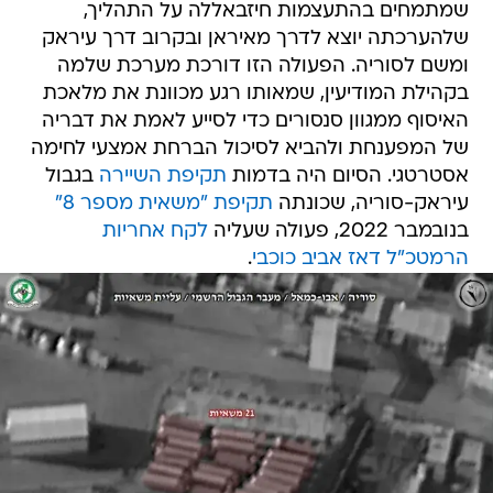
שמתמחים בהתעצמות חיזבאללה על התהליך,
שלהערכתה יוצא לדרך מאיראן ובקרוב דרך עיראק
ומשם לסוריה. הפעולה הזו דורכת מערכת שלמה
בקהילת המודיעין, שמאותו רגע מכוונת את מלאכת
האיסוף ממגוון סנסורים כדי לסייע לאמת את דבריה
של המפענחת ולהביא לסיכול הברחת אמצעי לחימה
אסטרטגי. הסיום היה בדמות
תקיפת השיירה
בגבול
עיראק-סוריה, שכונתה
תקיפת "משאית מספר 8"
בנובמבר 2022, פעולה שעליה
לקח אחריות
הרמטכ"ל דאז אביב כוכבי
.