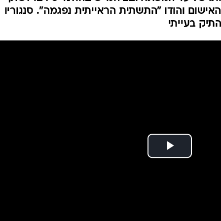
המייל האדום
אישום והודו "התשתית הראייתית נפגמה". סנגוריו
תיק בעייתי