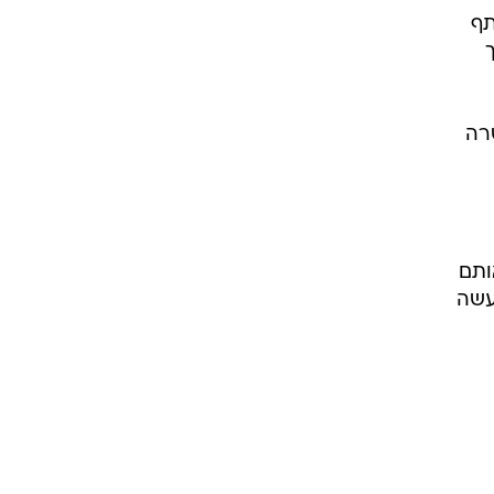
תף
רה
ותם
עשה