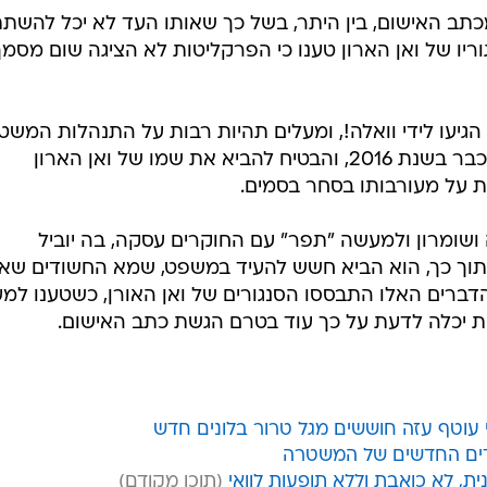
תב האישום, בין היתר, בשל כך שאותו העד לא יכל להשת
גוריו של ואן הארון טענו כי הפרקליטות לא הציגה שום מסמך
גיעו לידי וואלה!, ומעלים תהיות רבות על התנהלות המשט
והפרקליטות בתיק. אותו העד נחקר כבר בשנת 2016, והבטיח להביא את שמו של ואן הארון
 על מעורבותו בסחר בסמים.
 ושומרון ולמעשה "תפר" עם החוקרים עסקה, בה יוביל
בתוך כך, הוא הביא חשש להעיד במשפט, שמא החשודים שא
 הדברים האלו התבססו הסנגורים של ואן האורן, כשטענו למ
ת יכלה לדעת על כך עוד בטרם הגשת כתב האישום.
י עוטף עזה חוששים מגל טרור בלונים חדש
עדים החדשים של המשטרה
, לא כואבת וללא תופעות לוואי