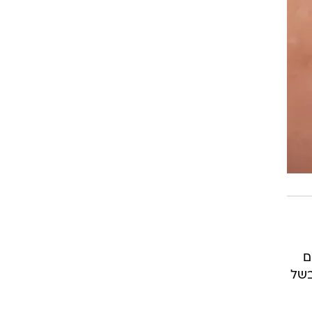
ם
בשל