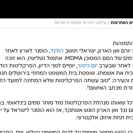
/
ם האחרונות
צילום: דוברות משטרת ישראל
תמוהות
ורם ואן הארון, ישראלי תושב
הולנד
, הוסגר לארץ לאחר
שהואשם בייבוא מזוודה ובה 4 קילוגרמים של הסם המסוכן MDMA. אתמול (שלישי), הוא זוכה
 - לאחר שבערב
יום כיפור
, יומיים לפני הדיון, הפרקליטות הוד
להוכיח את אשמתו. שופטת בית המשפט המחוזי בירושלים חנה
והעירה: "טוב עשתה הפרקליטות שלא המתינה למועד הדיו
וזרת מכתב האישום".
ל שאותו מנהלת הפרקליטות מול סוחר סמים בינלאומי. בת
נגד ואן הארון הוגש אשתקד, אז הוא הוסגר לישראל על יד
ית תחת איזוק אלקטרוני.
רן הגיעו מספר פעמים עד לבית המשפט העליון. שם, התריע