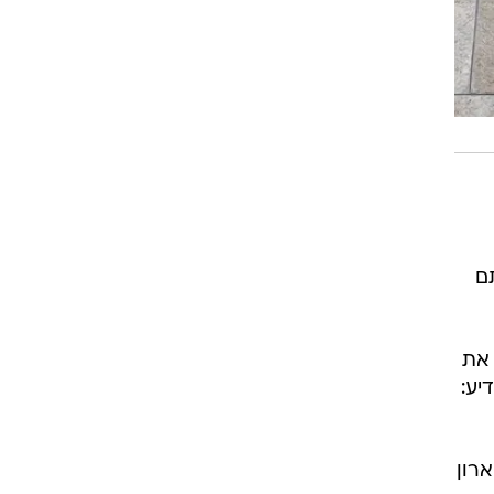
ם
 את
יע:
רון