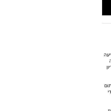
יעה
ן
ום
י
ו