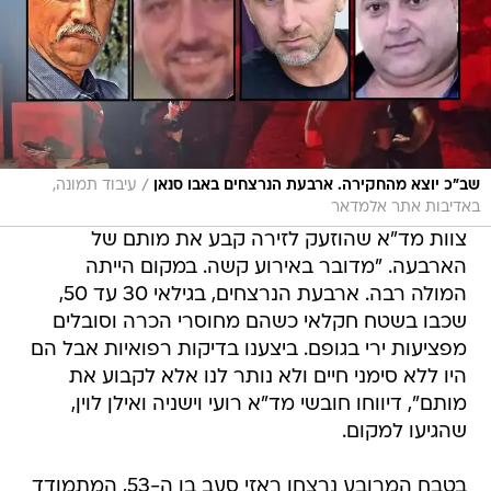
/
שב"כ יוצא מהחקירה. ארבעת הנרצחים באבו סנאן
עיבוד תמונה,
באדיבות אתר אלמדאר
צוות מד"א שהוזעק לזירה קבע את מותם של
הארבעה. "מדובר באירוע קשה. במקום הייתה
המולה רבה. ארבעת הנרצחים, בגילאי 30 עד 50,
שכבו בשטח חקלאי כשהם מחוסרי הכרה וסובלים
מפציעות ירי בגופם. ביצענו בדיקות רפואיות אבל הם
היו ללא סימני חיים ולא נותר לנו אלא לקבוע את
מותם", דיווחו חובשי מד"א רועי וישניה ואילן לוין,
שהגיעו למקום.
בטבח המרובע נרצחו ראזי סעב בן ה-53, המתמודד