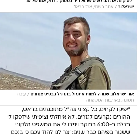
"לא קונה את הבולשיט שהוא היה במסוק". רחל, אמו של אור
/
ישראלוב
אתר רשמי, ארז הראל
/
אור ישראלוב שנורה למוות אתמול בתרגיל בבסיס צנחנים
עיבוד
תמונה, באדיבות המשפחה
"יפיקו לקחים, כל קציני צה"ל מתוכנתים בראש,
ההורים נקרעים לגזרים. לא איחלתי וציפיתי שידפקו לי
בדלת ב-6:00 בבוקר ויגידו לי את המשפט הלקוני
ששגור בפיהם כבר שנים: 'צר לנו להודיעכם כי בנכם