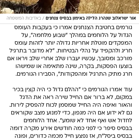
/
אור ישראלוב שנהרג הלילה באימון בבסיס צנחנים
באדיבות המשפחה
גורמים בחטיבת הצנחנים אמרו כי בעקבות העומס
הגדול על הלוחמים במהלך "שבוע מלחמה", על
המפקדים מוטלת אחריות גדולה יותר לזהות עומס
חריג ולהקפיד על נהלי הבטיחות. "לא מדובר בתרגיל
מורכב ומסובך, עכשיו יעברו שלב אחרי שלב ויראו אם
בוצעו הפסקות, בקרה, שינה מתאימה או שמישהו
חרג מתיק התרגיל ומהפקודות", הסבירו הגורמים.
עוד אמרו הגורמים כי "ההלם גדול כי היה קצין בכיר
במקום, לא ברור אם החייל שירה ראה את הדגל
והאור ואיפה היה החייל שמסמן לכוח להפסיק לירות.
גם לא ידוע אם היה מגפון, כדי למנוע מצב שקוראים
לחדול אש ואף אחד לא שומע". אחד הלוחמים
בבסיס סיפר כי לפני כמה חודשים אירע מקרה דומה
בבסיס ביסל"ח, אז נפצע חייל מכמה כדורים, ופונה