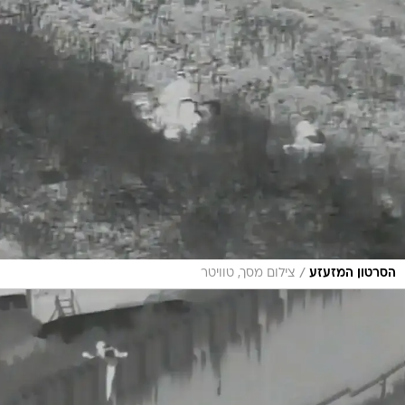
/
הסרטון המזעזע
צילום מסך, טוויטר