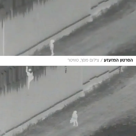
/
הסרטון המזעזע
צילום מסך, טוויטר