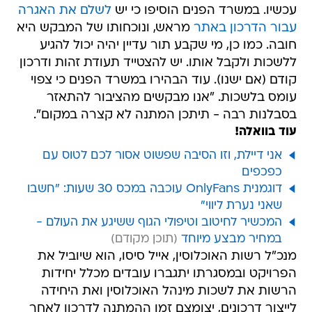
עכשיו. במשרד הפנים הוסיפו כי יש
לשלם את האגרה
עבור הדרכון באתר
מראש, ונוכחותו של המבקש היא
חובה. כמו כן, מי שקבע תור עדיין יהיה יכול להגיע
ללשכות ולקבל אותו. יש להצטייד תעודת זהות ודרכון
קודם (אם ישנו). עוד הבהירו במשרד הפנים כי צפוי
עומס בלשכות. "אנו מבקשים מהציבור להתאזר
בסבלנות רבה - תיתכן המתנה לא קצרה במקום".
עוד בוואלה!
אני דיילת, וזו הסיבה שפשוט אסור לכם לטוס עם
כפכפים
דוגמנית OnlyFans עוכבה במכס 30 שעות: "חשבו
שאני נערת ליווי"
המכשיר לחיטוב וטיפולי הגוף ששיגע את העולם -
במחיר מבצע מיוחד
מנכ"ל רשות האוכלוסין, אייל סיסו, הוא שיוביל את
הפרויקט ובמסגרתו יתגברו עובדים מכלל יחידות
הרשות את לשכות מינהל האוכלוסין ואת היחידה
לייצור דרכונים, יצומצם זמן ההמתנה לדרכון לאחר