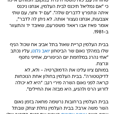
שחורות עם. כוח משטרה גדול במקום. המוחים איימו
כי "אם גמליאל תיכנס לבית העלמין, אנחנו ניכנס
איתה ונתפרץ לדברים שלה". "עם יד וחצי, עם שתי
אצבעות, אנחנו נעצור אותה. לא ניתן לה לדבר",
אומר פאיז אבו ראאד משפרעם, שאיבד יד והתעוור
ב-1981.
בבית העלמין קריית שאול בתל אביב אח שכול הניף
שלו במהלך נאום שר הביטחון
יואב גלנט
, עליו נכתב
"אחי נהרג במלחמת יום הכיפורים, אחייני נחטף
ונרצח.
במותם ציוו עלינו את הדמוקרטיה - ולא, לא
לדיקטטורה". בבית העלמין בחולון אחת הנוכחות
קראה לפני נאום השרה מירי רגב: "היא לא יכולה
לזרוע הרס ולהגיע, היא מבזה את החיילים".
בבית העלמין ברחובות נרשמה מחאה בזמן נאום
השר משה ארבל. בבית העלמין נחלת יצחק שבתל