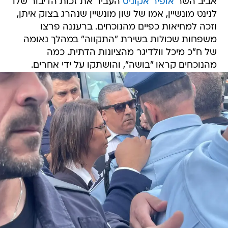
אביב השר
אופיר אקוניס
העביר את זכות הדיבור שלו
לנינט מונשיין, אמו של שון מונשיין שנהרג בצוק איתן,
וזכה למחיאות כפיים מהנוכחים. ברעננה פרצו
משפחות שכולות בשירת "התקווה" במהלך נאומה
של ח"כ מיכל וולדיגר מהציונות הדתית. כמה
מהנוכחים קראו "בושה", והושתקו על ידי אחרים.