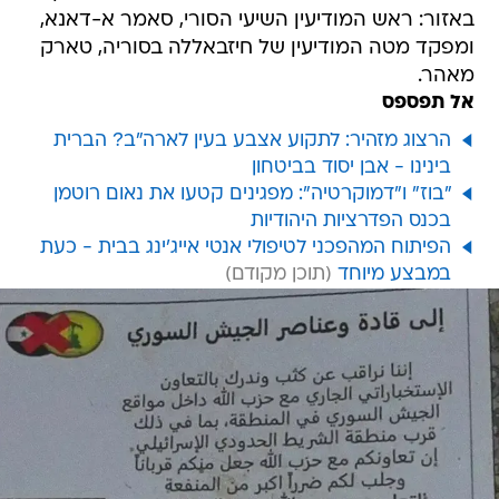
באזור: ראש המודיעין השיעי הסורי, סאמר א-דאנא,
ומפקד מטה המודיעין של חיזבאללה בסוריה, טארק
מאהר.
אל תפספס
הרצוג מזהיר: לתקוע אצבע בעין לארה"ב? הברית
בינינו - אבן יסוד בביטחון
"בוז" ו"דמוקרטיה": מפגינים קטעו את נאום רוטמן
בכנס הפדרציות היהודיות
הפיתוח המהפכני לטיפולי אנטי אייג'ינג בבית - כעת
במבצע מיוחד