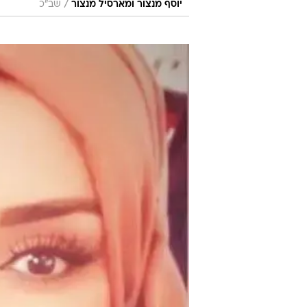
/
יוסף מנצור ומארסיל מנצור
שב"כ