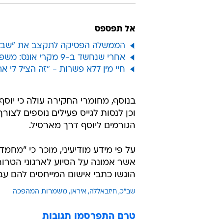
אל תפספס
הממשלה הפסיקה לתקצב את "שבת י
אחרי שנחשד ב-9 מקרי אונס: משפחתה של החיילת שנמצאה מתה בדירתה דורשת חקירה
חיי מין ללא פשרות - "זה הציל לי את
בנוסף, מחומרי החקירה עולה כי יוסף
וכן לנסות לגייס פעילים נוספים לצו
הגורמים ליוסף דרך מארסיל.
על פי מידע מודיעיני, מוכר כי "מחמ
אשר אמונה על הסיוע לארגוני הטרור 
הוגשו כתבי אישום המייחסים להם עבי
שב"כ
חיזבאללה
איראן
משמרות המהפכה
טרם התפרסמו תגובות