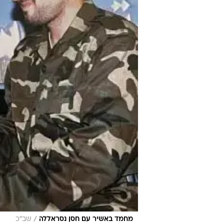
/
מחמד באשיר עם חסן נסראללה
שב"כ