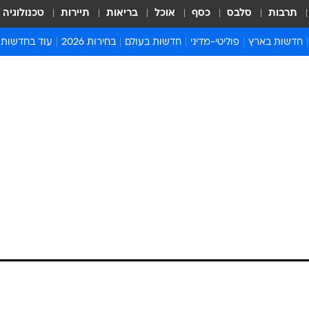
תרבות
סלבס
כסף
אוכל
בריאות
תיירות
טכנולוגיה
חדשות בארץ
פוליטי-מדיני
חדשות בעולם
בחירות 2026
עוד בחדשות
אירועים בארץ
פוליטיקה וממשל
המזרח התיכון
דעות ופרשנויו
חדשות פלילים ומשפט
יחסי חוץ
אירופה
סרי ושלזינגר
חינוך
אמריקה
פרויקטים מיוח
ישראלים בחו"ל
אסיה והפסיפיק
אסור לפספס
בריאות
אפריקה
מדע וסביבה
חברה ורווחה
הנחיות פיקוד 
ארכיון מדורים
זמני כניסת ש
לוח חופשות וח
לוח שנה
חדשות יהדות
חדשות המשפ