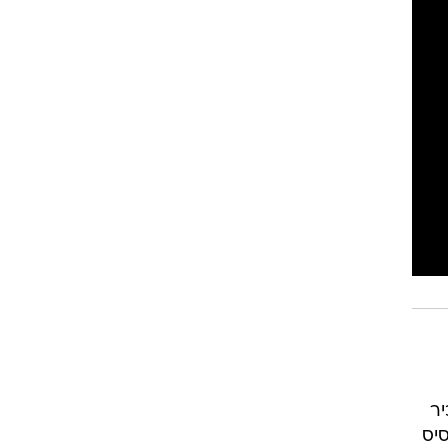
יר
סיס