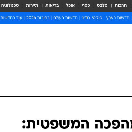
תרבות
סלבס
כסף
אוכל
בריאות
תיירות
טכנולוגיה
חדשות בארץ
פוליטי-מדיני
חדשות בעולם
בחירות 2026
עוד בחדשות
אירועים בארץ
פוליטיקה וממשל
המזרח התיכון
דעות ופרשנויו
חדשות פלילים ומשפט
יחסי חוץ
אירופה
סרי ושלזינגר
חינוך
אמריקה
פרויקטים מיוח
ישראלים בחו"ל
אסיה והפסיפיק
אסור לפספס
בריאות
אפריקה
מדע וסביבה
חברה ורווחה
הנחיות פיקוד 
ארכיון מדורים
זמני כניסת ש
לוח חופשות וח
לוח שנה
חדשות יהדות
מהפכה המשפטית:
חדשות המשפ