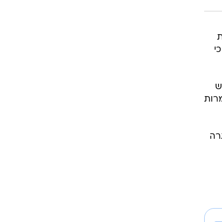
ת
י
ש
מרות
רה