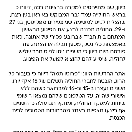
ביוון, שם מתייחסים למקרה ברצינות רבה, דיווח כי
בראש החולייה עמד גבר המבוקש באיראן בגין רצח,
שהצליח לגייס למשימה שני צעירים מפקיסטן, בני 27
ו-29. החוליה תכננה לבצע את הפיגוע הראשון
המתחם בית חב"ד שברובע פסירי של אתונה, וזאת
באמצעות כלי נשק, מטען חבלה או הצתה. עוד
פורסם היום ביוון כי השניים ניסו לגייס חבר שלישי
לחוליה, שיסייע להם להוציא לפועל את הפיגוע.
אתר החדשות היווני "פרוטו תמה" דיווח כי בעבור כל
הרוג, הובטח לחברי החוליה תשלום של 15 אלף יורו.
השניים נעצרו ב-15 וב-16 לפברואר כשהם ללא
אישורי שהייה. על הטלפונים שלהם נמצאו רישומי
שיחות למפקד החוליה, ומחקירתם עולה כי השניים
אף ביצעו תצפיות באחד מהרחובות הסמוכים לבית
הכנסת.