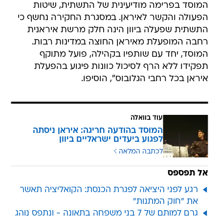
המוסד בפרימה מודיעינית של התשתית, שיטות
הפעולה והקשר לאיראן. במסגרת החקירה נחשף כי
התשתית שפעלה ביוון הינה חלק מרשת איראנית
רחבה המופעלת מאיראן החוצה במדינות רבות.
המוסד, יחד עם שותפיו בקהילה, פועל מתוקף
תפקידו ללא הרף לסיכול כוונות פיגוע בהפעלת
איראן בכל רחבי הגלובוס", הוסיפו.
עוד בוואלה
המוסד בהודעה חריגה: איראן ניסתה
לפגוע ביעדים ישראליים ביוון
לכתבה המלאה
אל תפספס
רגע לפני היציאה לפגרת הכנסת: הקואליציה תאשר
את "חוק המתנות"
גרם למותם של 7 בני משפחה בתאונה - ונתפס נוהג