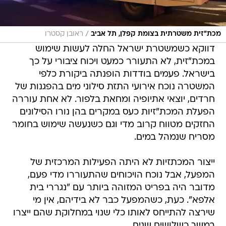
/
מכת"זית משטרתית בצומת קפלן, תל אביב
ראובן קסטרו
דווקא כשמשטרת ישראל החלה לעשות שימוש
במכת"זית, לא התעורר כמעט ויכוח ציבורי על כך
בישראל. פעמים בודדות הופנתה ביקורת כלפי
המשטרה נוכח אירועי התזת סילוני מים בהפגנות של
חרדים, יוצאי אתיופיה ומחאת בלפור. לא אחת עוררה
הפעלת המכת"זיות כעס במקרים בהן נורו הסילונים
החזקים מטווח קרוב מדי וגם כשנעשה שימוש בחומר
מסריח שנמהל במים.
ייצור המכתזיות לא היתה הפעילות המרכזית של
המפעל, אבל נוכח הויכוחים שהתעוררו מדי פעם,
מדובר היה בפריט המזוהה ביותר עם "נגררי בית
אלפא". כעת, כשהמפעל כבר לא בידיהם, אין מי
שירצה להתייחס לאותו כלי שנוי במחלוקת שהם ייצרו
במשך כשלושים שנים.