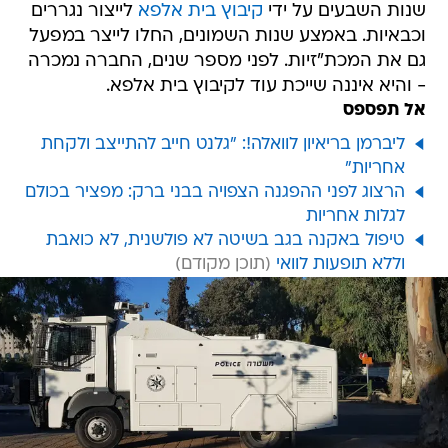
שנות השבעים על ידי
קיבוץ בית אלפא
לייצור נגררים
וכבאיות. באמצע שנות השמונים, החלו לייצר במפעל
גם את המכת"זיות. לפני מספר שנים, החברה נמכרה
- והיא איננה שייכת עוד לקיבוץ בית אלפא.
אל תפספס
ליברמן בריאיון לוואלה!: "גלנט חייב להתייצב ולקחת
אחריות"
הרצוג לפני ההפגנה הצפויה בבני ברק: מפציר בכולם
לגלות אחריות
טיפול באקנה בגב בשיטה לא פולשנית, לא כואבת
וללא תופעות לוואי