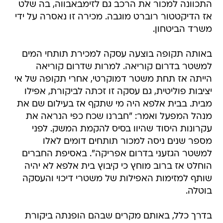
התכוונה למכור את הרכב גם לזימבאבווה, בה שלט
אז הדיקטטור רוברט מוגבה. מכירה זו נאסרה על ידי
משרד הביטחון.
באותה תקופה בוצעה עסקה למכירת תותחי המים
למשטר בדרום קוריאה. למרות שדרום קוריאה
הייתה אז תחת משטר דמוקרטי, אחרי תקופה של אי
יציבות פוליטית, גם עסקה זו זכתה לביקורת, אפילו
מבית. בבית אלפא היה מי שתקף אז בעילום שם את
מנהל המפעל ואמר: "חברנו שכח כפי הנראה את
עקרונות היסוד שהיוו בסיס להקמת המשק. לפני
מספר שנים ניסה למכור תותחים דומים לאלו
למשטר הגזעני בדרום אפריקה". באסיפת החברים
הוחלט אז ברוב מוחץ כי קיבוץ בית אלפא לא יהיה
שותף למזימות האפילות של משטרי דיכוי והעסקה
בוטלה.
בדרך כלל, באותם מקרים שבהם הופנתה ביקורת