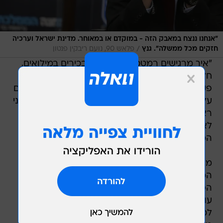
"אנחנו ננצח במאבק הזה - במוקדם או במאוחר. מדינת ישראל וערכיה
/
חזקים מכל ממשלה". גנץ
פלאש 90, נועם ריבקין פנטון
"איך מרגישים רמטכ"לים וקצינים בכירים במילואים,
חלקם גיבורי מלחמות ישראל, שמכנים אותם ואת
פקודיהם טרוריסטים ומעלילים עליהם שהם ממומנים
על ידי איראן?", המשיך יו"ר המחנה הממלכתי. "אדוני
ראש הממשלה - קצת צניעות. אנחנו ואנשי המחאה
לא פחות פטריוטים מכם. לא פחות אוהבים את
המדינה מכם ולא פחות עושים מכם".
מחותמי עצומת המילואים של מערך המבצעים
המיוחדים נמסר בתגובה: "גנץ ואנשיו לא מבינים את
הסיטואציה ולא מייצגים את קולנו.
עוד ועוד מצטרפים אלינו כל הזמן. לא נתנדב
למילואים תחת דיקטטורה, בשום מצב, ולא משנה