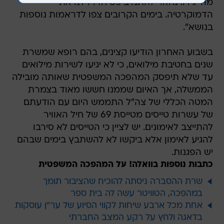
מה יגידו. נחזור להתנדב כשיחזירו לנו את
הדמוקרטיה. בימים הקרובים צפו לדראמות נוספות
בנושא".
בשבוע האחרון הודיעו קצינים, בהם רופא שמשרת
שנים בחטיבת מילואים, כי לא יגיעו לשירות מילואים
עד שלא תיפסק המהפכה המשפטית שאותה מובילה
הממשלה, אך האיום שממנו חששו מאוד בצמרת
המטה הכללי של צה"ל התממש היום עם הודעתם
של עשרות טייסים מטייסת 69 של חיל האוויר
להתייצב לאימונים. יש לציין כי הטייסים לא סירבו
להגיע לאימון אלא ביקשו לא להשתבץ בימים שבהם
יש הפגנות.
כתבות נוספות בוואלה! על המהפכה המשפטית
שרת ההסברה ניסתה להוכיח שהציבור תומך
במהפכה, הטוויטר עשה לה בית ספר
אחת מכל ארבע שיחות לקווי הסיוע של ער"ן עוסקות
בדאגה ולחץ על רקע המצב החברתי