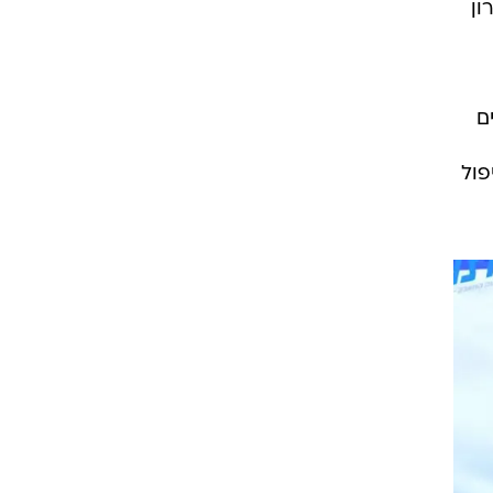
ון
ם
פול