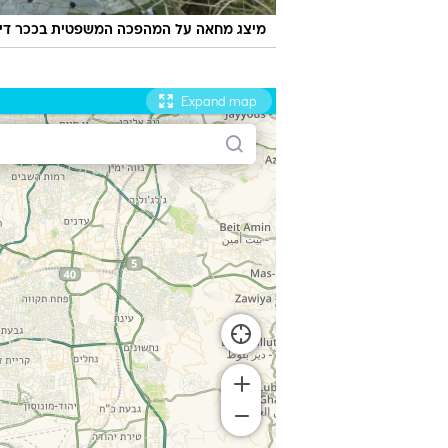
מיצג מחאה על המהפכה המשפטית בככר דיזנגוף, 25 בפברו