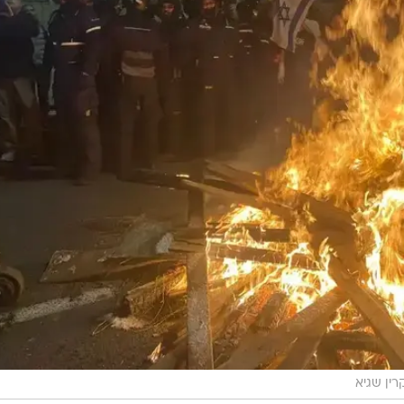
רין שגיא