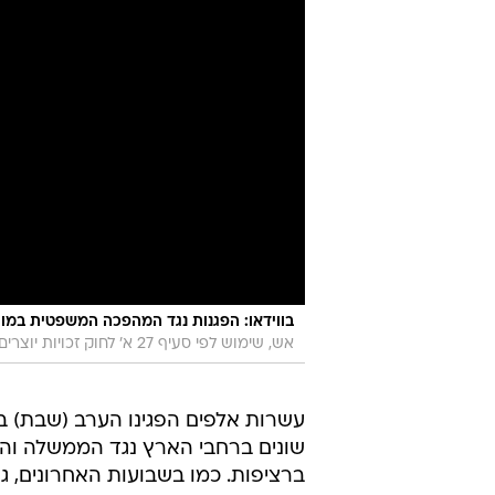
בווידאו: הפגנות נגד המהפכה המשפטית במו
אש, שימוש לפי סעיף 27 א׳ לחוק זכויות יוצרים
עשרות אלפים הפגינו הערב (שבת) ב
שונים ברחבי הארץ נגד הממשלה ו
ברציפות. כמו בשבועות האחרונים, 