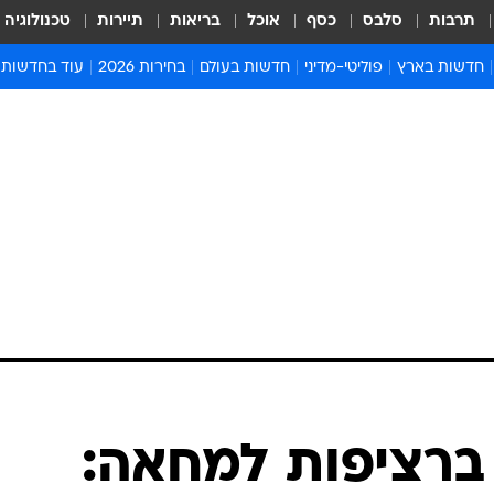
תרבות
סלבס
כסף
אוכל
בריאות
תיירות
טכנולוגיה
חדשות בארץ
פוליטי-מדיני
חדשות בעולם
בחירות 2026
עוד בחדשות
אירועים בארץ
פוליטיקה וממשל
המזרח התיכון
דעות ופרשנויו
חדשות פלילים ומשפט
יחסי חוץ
אירופה
סרי ושלזינגר
חינוך
אמריקה
פרויקטים מיוח
ישראלים בחו"ל
אסיה והפסיפיק
אסור לפספס
בריאות
אפריקה
מדע וסביבה
חברה ורווחה
הנחיות פיקוד 
ארכיון מדורים
זמני כניסת ש
לוח חופשות וח
לוח שנה
חדשות יהדות
ברציפות למחאה:
חדשות המשפ