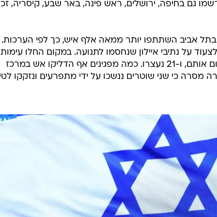
ו גם בחיפה, ירושלים, ראש פינה, באר שבע, קיסריה, זכר
תל אביב השתתפו יותר ממאה אלף איש, כך לפי הערכות.
עוד על נתיבי איילון שנחסמו לתנועה. במקום החלו עימותי
בין המפגינים לבין שוטרים שניסו לבלום אותם, ו-21 נעצרו. כמה מפגינים אף הדליקו אש במרכז
 מסרה כי שני שוטרים ננשכו על ידי מתפרעים ונזקקו לטי