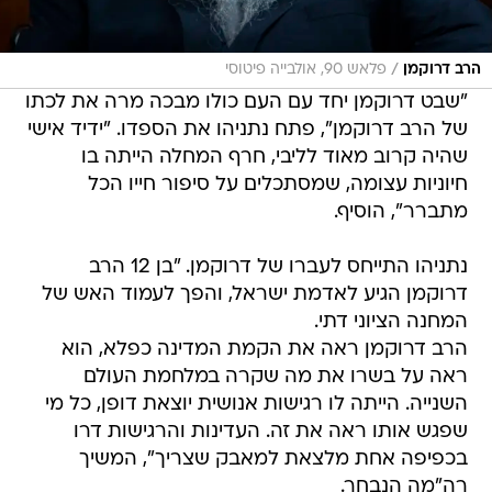
/
הרב דרוקמן
פלאש 90, אולבייה פיטוסי
"שבט דרוקמן יחד עם העם כולו מבכה מרה את לכתו
של הרב דרוקמן", פתח נתניהו את הספדו. "ידיד אישי
שהיה קרוב מאוד לליבי, חרף המחלה הייתה בו
חיוניות עצומה, שמסתכלים על סיפור חייו הכל
מתברר", הוסיף.
נתניהו התייחס לעברו של דרוקמן. "בן 12 הרב
דרוקמן הגיע לאדמת ישראל, והפך לעמוד האש של
המחנה הציוני דתי.
הרב דרוקמן ראה את הקמת המדינה כפלא, הוא
ראה על בשרו את מה שקרה במלחמת העולם
השנייה. הייתה לו רגישות אנושית יוצאת דופן, כל מי
שפגש אותו ראה את זה. העדינות והרגישות דרו
בכפיפה אחת מלצאת למאבק שצריך", המשיך
רה"מה הנבחר.