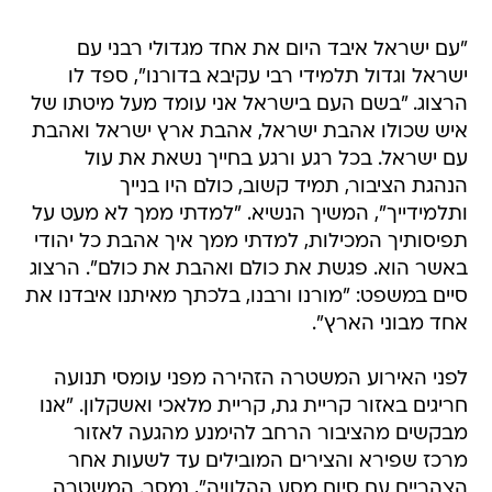
"עם ישראל איבד היום את אחד מגדולי רבני עם
ישראל וגדול תלמידי רבי עקיבא בדורנו", ספד לו
הרצוג. "בשם העם בישראל אני עומד מעל מיטתו של
איש שכולו אהבת ישראל, אהבת ארץ ישראל ואהבת
עם ישראל. בכל רגע ורגע בחייך נשאת את עול
הנהגת הציבור, תמיד קשוב, כולם היו בנייך
ותלמידייך", המשיך הנשיא. "למדתי ממך לא מעט על
תפיסותיך המכילות, למדתי ממך איך אהבת כל יהודי
באשר הוא. פגשת את כולם ואהבת את כולם". הרצוג
סיים במשפט: "מורנו ורבנו, בלכתך מאיתנו איבדנו את
אחד מבוני הארץ".
לפני האירוע המשטרה הזהירה מפני עומסי תנועה
חריגים באזור קריית גת, קריית מלאכי ואשקלון. "אנו
מבקשים מהציבור הרחב להימנע מהגעה לאזור
מרכז שפירא והצירים המובילים עד לשעות אחר
הצהריים עם סיום מסע ההלוויה", נמסר. המשטרה