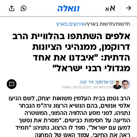
חדשות
/
חדשות בארץ
/
אירועים בארץ
אלפים השתתפו בהלוויית הרב
דרוקמן, ממנהיגי הציונות
הדתית: "איבדנו את אחד
מגדולי רבני ישראל"
יקי אדמקר, 
יניר יגנה
עודכן לאחרונה: 26.12.2022 / 15:48
הרב נטמן בבית העלמין משואות יצחק, לשם הגיעו
אלפי אנשים, בהם הנשיא הרצוג ורה"מ הנבחר
נתניהו. לפני מסע ההלוויה ההמוני, המשטרה
הודיעה על חסימות כבישים. "מסרת את נפשך
למען עם ישראל", ספד לו הרצוג. נתניהו: "תמיד
ראה את החיובי, עמוד האש של המחנה