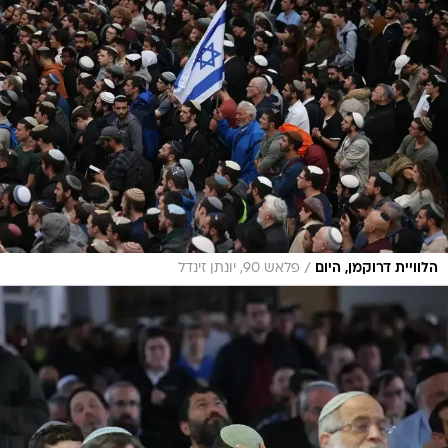
/
הלוויית דרוקמן, היום
פלאש 90, יונתן זינדל