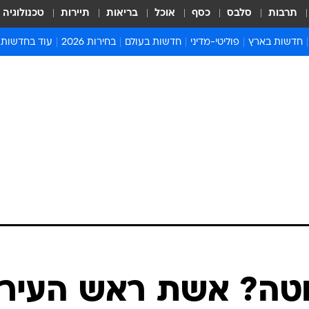
תרבות
סלבס
כסף
אוכל
בריאות
תיירות
טכנולוגיה
חדשות בארץ
פוליטי-מדיני
חדשות בעולם
בחירות 2026
עוד בחדשות
אירועים בארץ
פוליטיקה וממשל
המזרח התיכון
דעות ופרשנויו
חדשות פלילים ומשפט
יחסי חוץ
אירופה
סרי ושלזינגר
חינוך
אמריקה
פרויקטים מיוח
ישראלים בחו"ל
אסיה והפסיפיק
אסור לפספס
בריאות
אפריקה
מדע וסביבה
חברה ורווחה
הנחיות פיקוד 
ארכיון מדורים
זמני כניסת ש
לוח חופשות וח
לוח שנה
חדשות יהדות
טה? אשת ראש העיר
חדשות המשפ