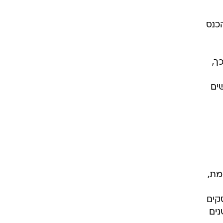
כנס
ך,
ה מ-30 שנה רק נשים
מת,
קים
נים