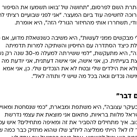
תרת השם לפרסום, "תחושה של 'בואו תשמעו את הסיפור
וכה לחשיפה עוד ביום המעצר. "אני לפני שבועיים רציתי לה
ן ודי, תשחררו אותי מהחיזור הגורלי הזה", היא אומרת.
י מבקשים ממני לעשות", היא משיבה כשנשאלת מדוע, אם כ
ת כיצד הסתדרה עם החיסיון והשתיקה למרות תדמיתה
המוחצנת. "המילה מוחצנת אינה נכונה", היא מתעקשת, "למי ששירתה למעל
בעייתית. כן, אני אישה, אני אישה דעתנית, אני יודעת מה
לא את הילדים שלי ובטח לא את הנכדים שלי. כן, אני אמא
ה נכדים וגאה בכל מה שיש לי ותודה לאל".
 דבר"
עיקר עצובה", היא משתפת ומבארת, "כמי שנסחטת ומאויי
אל מלוות בראיות, פתאום אני מוצאת את עצמי נדרשת
בוב. איך מתחילים להסביר את זה ומאיפה מתחילים? איש עס
לו לא? הייתי ממליצה ליח"צ שלו שהוא מחזיק כבר כמה ש