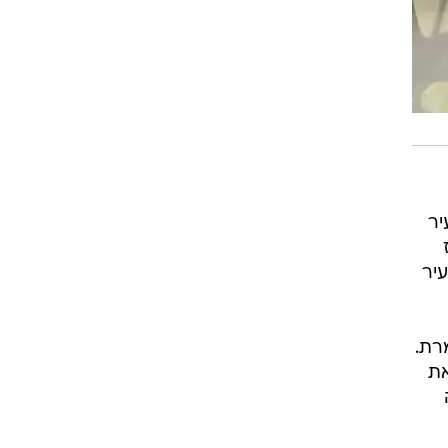
יר
עיר
רת.
את