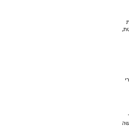
ת
ת,
י
שה