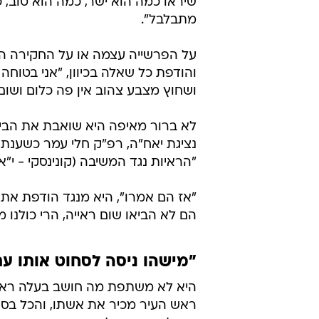
שיראו כמה הוא ישר, כמה הוא טוב, 
מתבלבל".
על הפרשייה עצמה או על החקירה היא
והודפת כל שאלה בכיוון, "אני בטוחה
ושחוץ מצבע צהוב אין פה כלום ושום
לא ברור מאיפה היא שואבת את הביטח
נציגת יאח"ה, רפ"ק חלי עמר כשענתה
"הראיות נגד המשיבה (קונינסקי - י"א)
"אז הם אמרו", היא מנגד הודפת א
הם לא הביאו שום ראייה, הרי כולנו
"מישהו ניסה לסחוט אותו ע
היא לא משתפת מה חושב בעלה ראש ה
ראש העיר מכיר את אשתו, והכל בסד