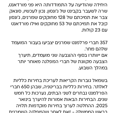
היחידה שהודיעה על התמודדותה היא פני מורדאנט,
שרה לשעבר בקבינט של ג'ונסון. נכון לעכשיו, סונאק
צבר את תמיכתם של 128 מחוקקים שמרנים, ג'ונסון
קיבל את תמיכתם של 53 מחוקקים ואילו מורדאנט
עם 23 קולות.
357 חברי פרלמנט שמרנים יצביעו בעבור המועמד
שלהם מחר.
אם ייוותרו בסוף ההצבעה שני מועמדים, תיערך
הצבעה מקוונת של חברי המפלגה מאוחר יותר
במהלך השבוע.
בשמאל גוברות הקריאות לעריכת בחירות כלליות
לאלתר. בחירות כלליות בבריטניה, שבהן 650 חברי
הפרלמנט נבחרים לשני הבתים, נערכות כל חמש
שנים. הבחירות הבאות אמורות להיערך בינואר
2025. ההחלטה לערוך בחירות מוקדמות תלויה
בראש הממשלה - זאת לאחר שהמפלגה השמרנית