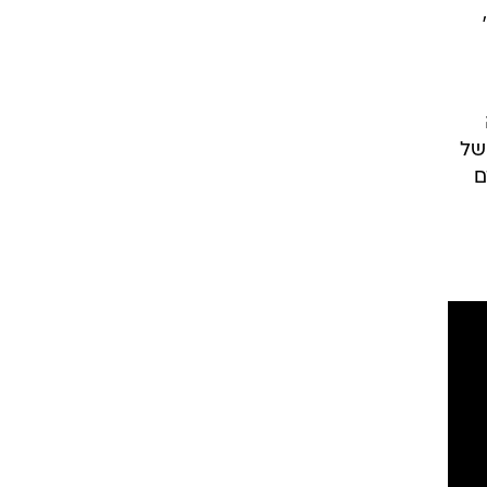
בן ה-69,
 של
ם