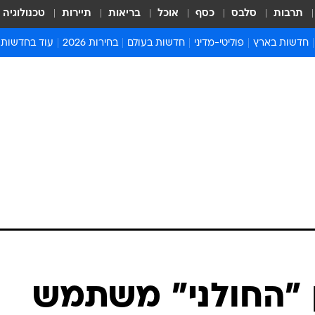
תרבות
סלבס
כסף
אוכל
בריאות
תיירות
טכנולוגיה
חדשות בארץ
פוליטי-מדיני
חדשות בעולם
בחירות 2026
עוד בחדשות
אירועים בארץ
פוליטיקה וממשל
המזרח התיכון
דעות ופרשנויו
חדשות פלילים ומשפט
יחסי חוץ
אירופה
סרי ושלזינגר
חינוך
אמריקה
פרויקטים מיוח
ישראלים בחו"ל
אסיה והפסיפיק
אסור לפספס
בריאות
אפריקה
מדע וסביבה
חברה ורווחה
הנחיות פיקוד 
ארכיון מדורים
זמני כניסת ש
לוח חופשות וח
לוח שנה
חדשות יהדות
ן "החולני" משתמש
חדשות המשפ