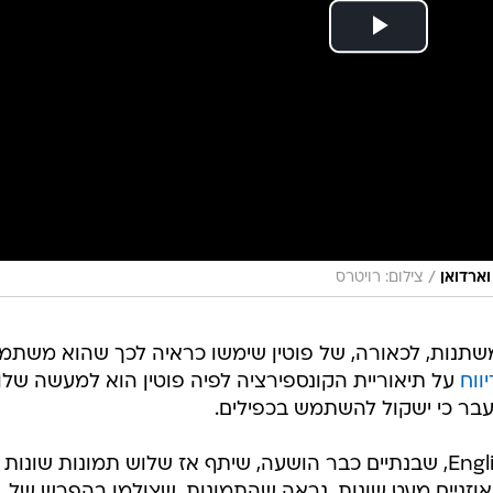
/
וארדואן
צילום: רויטרס
שתנות, לכאורה, של פוטין שימשו כראיה לכך שהוא משתמ
על תיאוריית הקונספירציה לפיה פוטין הוא למעשה של
בעבר כי ישקול להשתמש בכפילים.
משתמש טוויטר המכונה English Russia, שבנתיים כבר הושעה, שיתף אז שלוש תמונות שונו
אוזניים מעט שונות. נראה שהתמונות, שצולמו בהפרש של