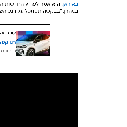
באיראן.
בטהרן. "בבקשה תסתכל על רגע היציא
עוד בוואל
רנו קפצ
בשיתוף רנ