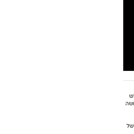
ש
ושה
ת של