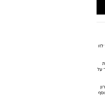
לזו
ת
 על
ון
וסף