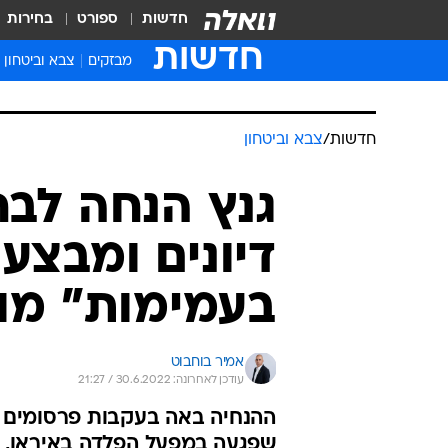
חדשות
ספורט
בחירות
חדשות
מבזקים
צבא וביטחון
חדשות
/
צבא וביטחון
גנץ הנחה לבח
דיונים ומבצע
בעמימות" מול
אמיר בוחבוט
עודכן לאחרונה: 30.6.2022 / 21:27
ההנחיה באה בעקבות פרסומים ע
שפגעה במפעל הפלדה באיראן, ו