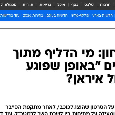
תרבות
סלבס
כסף
אוכל
בריאות
תיירות
טכנולוגיה
חדשות בארץ
פוליטי-מדיני
חדשות בעולם
בחירות 2026
עוד בחדשות
אירועים בארץ
פוליטיקה וממשל
המזרח התיכון
דעות ופרשנויו
חדשות פלילים ומשפט
יחסי חוץ
אירופה
סרי ושלזינגר
חינוך
אמריקה
פרויקטים מיוח
ישראלים בחו"ל
אסיה והפסיפיק
אסור לפספס
ון: מי הדליף מתוך
בריאות
אפריקה
מדע וסביבה
ים "באופן שפוגע
חברה ורווחה
הנחיות פיקוד 
ארכיון מדורים
 איראן?
זמני כניסת ש
לוח חופשות וח
לוח שנה
חדשות יהדות
ל הסרטון שהוצג לכוכבי, לאחר מתקפת הסייבר
חדשות המשפ
מעידה על מתיחות בין לשכת השר לרמטכ"ל. עוד דו