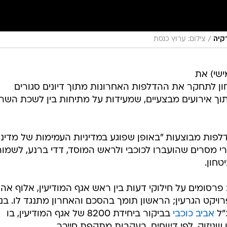
/
רקיה
צילום: ערוץ כנסת
שי) את
ן לתחקר את ההדלפות האחרונות מתוך דיונים סגורים
ך אירועים מבצעיים, שמעידות על מתיחות בין לשכת השר 
פות מבוצעות "באופן שפוגע במדיניות העמימות של מדינ
י מסרים שהועברו לכוכבי ולראש המוסד, דדי ברנע, לשמור
טחון.
רסומים על חילוקי דעות בין ראש אגף המודיעין, אלוף אהר
ויקט הגרעין; הראשון תומך בהסכם והאחרון מתנגד לו. בנ
"ל
אביב כוכבי
בביקור ביחידת 8200 של אגף המודיעין, בו
יזוק, לפי דיווחים, בעקבות מתקפת סייבר.