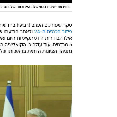
בווידאו: ישיבת הממשלה האחרונה של בנט 
סקר שפורסם הערב (רביעי) בחדשות 12 בחן את מצב הגושים, שעות לפני אישורו הסופי
פיזור הכנסת ה-24
ולאחר הודעתו של
אילו הבחירות היו מתקיימות היום ו
נתניהו, הציונות הדתית בראשותו של בצלא