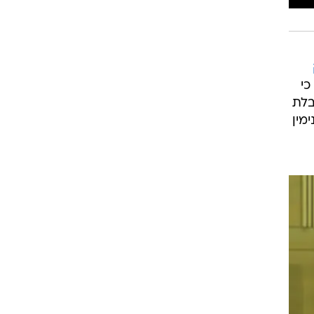
כי
בלת
ות בנימין