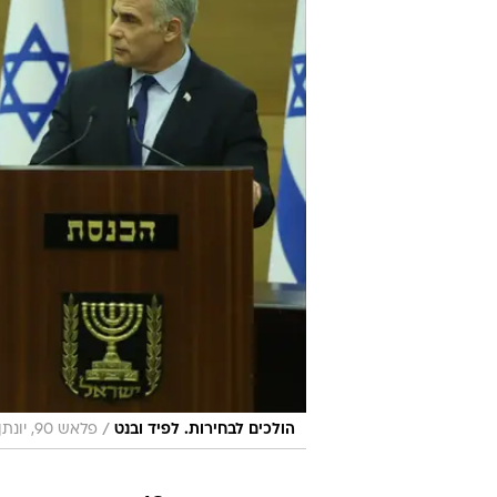
/
הולכים לבחירות. לפיד ובנט
פלאש 90, יונתן זינדל