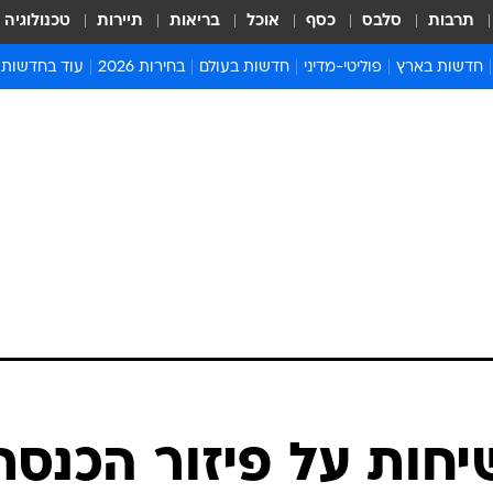
תרבות
סלבס
כסף
אוכל
בריאות
תיירות
טכנולוגיה
חדשות בארץ
פוליטי-מדיני
חדשות בעולם
בחירות 2026
עוד בחדשות
אירועים בארץ
פוליטיקה וממשל
המזרח התיכון
דעות ופרשנויו
חדשות פלילים ומשפט
יחסי חוץ
אירופה
סרי ושלזינגר
חינוך
אמריקה
פרויקטים מיוח
ישראלים בחו"ל
אסיה והפסיפיק
אסור לפספס
בריאות
אפריקה
מדע וסביבה
חברה ורווחה
הנחיות פיקוד 
ארכיון מדורים
זמני כניסת ש
לוח חופשות וח
לוח שנה
חדשות יהדות
חות על פיזור הכנסת
חדשות המשפ