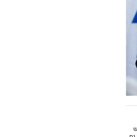
בר, וביש