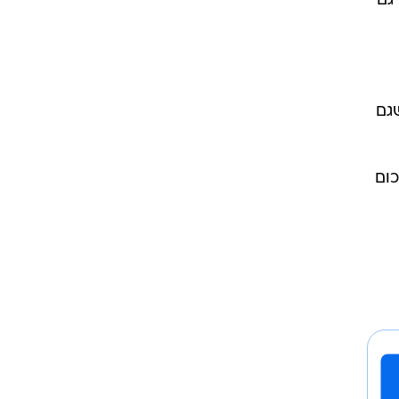
1 בנובמבר, אך גם
גם
כום