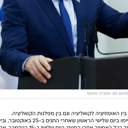
אש 90, אולבייה פיטוסי
ין האופוזיציה לקואליציה וגם בין מפלגות הקואליציה.
באופוזיציה מעוניינים שהבחירות יתקיימו ביום שלישי הראשון שאחרי החגים ב-25 באוקטו