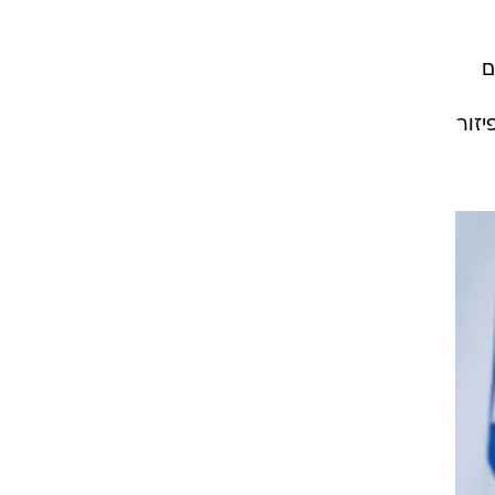
ם
יזור