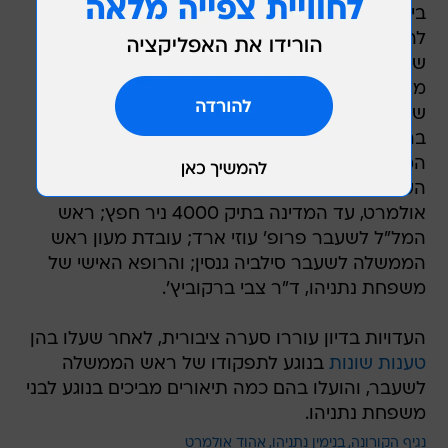
ביתית, אשר העלתה תוצאה חיובית. מצאתי לנכון
להביא את הדבר לידיעת הצדדים, שיפעלו כפי
שימצאו לנכון", נמסר מטעמו.
משפחת נתניהו הגישה תביעת דיבה בסך 837 אלף
שקלים נגד אולמרט, שכינה אותם "חולי נפש"
בריאיונות שנתן. בעקבות זאת, נפגשו שני ראשי
הממשלה לשעבר בדיון ההוכחות בתביעה. בדיון
העידו, בין היתר, בנימין, שרה ויאיר נתניהו, אהוד
אולמרט, עד המדינה בתיק 4000 ניר חפץ; ראש
המל"ל לשעבר פרופ' עוזי ארד; עובדת מעון ראש
הממשלה לשעבר סילביה גנסין; והרופא האישי של
משפחת נתניהו, ד"ר צבי ברקוביץ'.
העדויות בדיון עוררו סערה ציבורית, לאחר שעלו בהן
טענות שונות
בנוגע לתפקודו של ראש הממשלה
לשעבר, והועלו בהם כמה תיאורים מביכים בנוגע לבני
משפחת נתניהו.
נגיף הקורונה
בנימין נתניהו
אהוד אולמרט