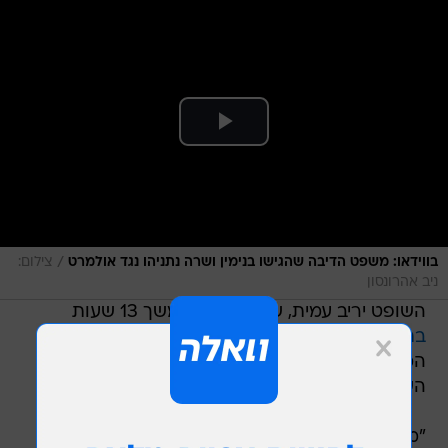
/
בווידאו: משפט הדיבה שהגישו בנימין ושרה נתניהו נגד אולמרט
צילום:
ניב אהרונסון
השופט יריב עמית, שדן אתמול במשך 13 שעות
בתביעת הדיבה
של משפחת נתניהו נגד ראש
הממשלה לשעבר אהוד אולמרט בבית משפט
השלום, נמצא היום (שני) חיובי לקורונה.
"מאחר שהבוקר חשתי ברע, ערכתי בדיקת קורונה