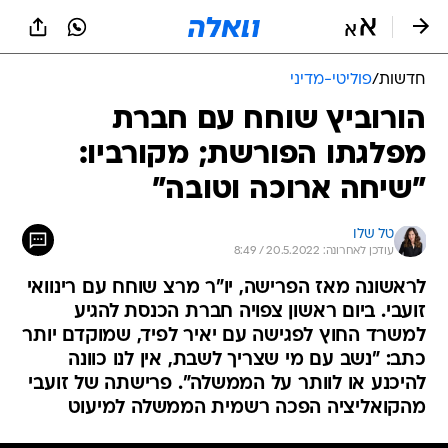
חדשות
/
פוליטי-מדיני
הורוביץ שוחח עם חברת
מפלגתו הפורשת; מקורביו:
"שיחה ארוכה וטובה"
טל שלו
עודכן לאחרונה: 20.5.2022 / 8:49
לראשונה מאז הפרישה, יו"ר מרצ שוחח עם רינוואי
זועבי. ביום ראשון צפויה חברת הכנסת להגיע
למשרד החוץ לפגישה עם יאיר לפיד, שמוקדם יותר
כתב: "נשב עם מי שצריך לשבת, אין לנו כוונה
להיכנע או לוותר על הממשלה". פרישתה של זועבי
מהקואליציה הפכה רשמית הממשלה למיעוט