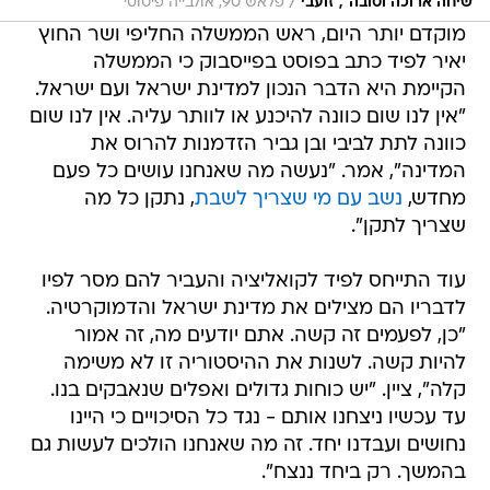
/
"שיחה ארוכה וטובה", זועבי
פלאש 90, אולבייה פיטוסי
מוקדם יותר היום, ראש הממשלה החליפי ושר החוץ
יאיר לפיד כתב בפוסט בפייסבוק כי הממשלה
הקיימת היא הדבר הנכון למדינת ישראל ועם ישראל.
"אין לנו שום כוונה להיכנע או לוותר עליה. אין לנו שום
כוונה לתת לביבי ובן גביר הזדמנות להרוס את
המדינה", אמר. "נעשה מה שאנחנו עושים כל פעם
מחדש,
נשב עם מי שצריך לשבת
, נתקן כל מה
שצריך לתקן".
עוד התייחס לפיד לקואליציה והעביר להם מסר לפיו
לדבריו הם מצילים את מדינת ישראל והדמוקרטיה.
"כן, לפעמים זה קשה. אתם יודעים מה, זה אמור
להיות קשה. לשנות את ההיסטוריה זו לא משימה
קלה", ציין. "יש כוחות גדולים ואפלים שנאבקים בנו.
עד עכשיו ניצחנו אותם - נגד כל הסיכויים כי היינו
נחושים ועבדנו יחד. זה מה שאנחנו הולכים לעשות גם
בהמשך. רק ביחד ננצח".