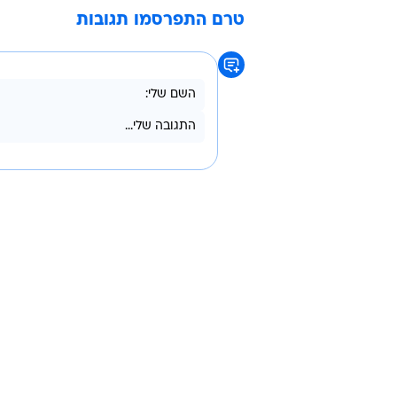
אסד, והאיחוד האירופי על אסד ועל 
רוסיה אמרה בתגובה כי הסנקציות ה
המערב, והזהירה כי היחסים מתקרבים
אוקראינה
כספים
אל על
סנקציות
טרם התפרסמו תגובות