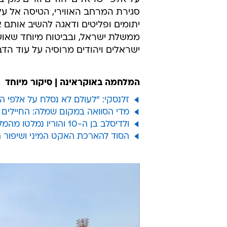
"יש כאלה שרוצים לעשות כסף שספוג 
וזו מכה ליחסים בין ישראל לאוקראינה
נעשתה בדיקה פשוטה עימנו טרם הציו
בנוסף, הדגישו כי החברה פועלת ב
על אלפי ישראלים יהודים וזרים מקי
סגירת המרחב האווירי, הטיסה אל על 
יתומים ופליטים ודאגה להשיב אותם 
ממשלת ישראל, ובביטוח מיוחד שאושר
ישראלים ויהודים מרוסיה על עוד הדבר
המלחמה באוקראינה | סיקור מיוחד
זלנסקי: "לעולם לא נסלח על אלפי הקורבנות"; 8 הרוגים ב
מדי הסוואה במקום שמלה: החיילי