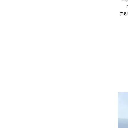
סרי
.
 אל
עם
קשת