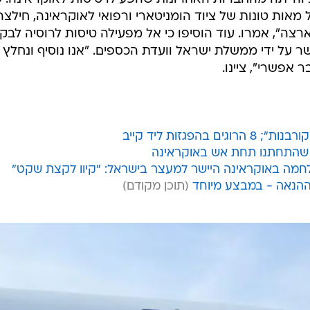
בדם של אוקראינה", כתב קולבה בציוץ בטוויטר. "זה לא מו
".
מחברת אל על נמסר כי השימוש בכרטיס אשראי מיר נחסם כבר ב-28 בפברואר. "צר לנו שלא
ץ המטעה, מאחר והעובדות שונות בתכלית השינוי", הוסיפו
תיאום מלא עם ממשלת ישראל. "לאורך המשבר חילצה חברת
יב והייתה מהחברות האחרונות שהפעילו טיסות לאוקראינה. 
מאות טונות של ציוד הומניטארי ורפואי לאוקראינה, חילצה
ארצה", אמרו. עוד הוסיפו כי אל מפעילה טיסות לרוסיה לב
 על ידי ממשלת ישראל וועדת הכספים. "אנו נוסיף ונחלץ
 אפשרי", ציינו.
הפגזות ליד קייב
ם שהתחתנו תחת אש באוקראינה