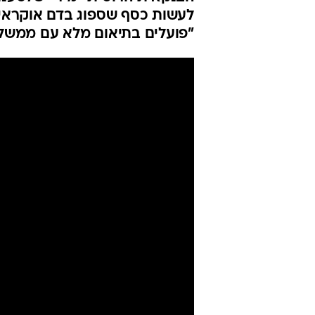
עוקפת את הסנ
מכה ליחסינו 
ברק רביד
עודכן לאחרונה: 7.3.2022 / 18:24
בציוץ בטוויטר תקף דימיטרי ק
הבנקאית הרוסית "מיר" שלטענת
לעשות כסף שספוג בדם אוקראיני
"פועלים בתיאום מלא עם ממשל