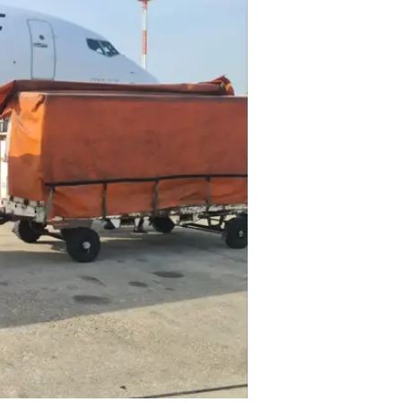
ולדיסלב בן ה-10 והוריו נמלטו מהמלחמה באוקראינה היישר למעצר בישראל: "קיוו לקצת שקט"
הסוד להארכת האקט המיני ושיפור 