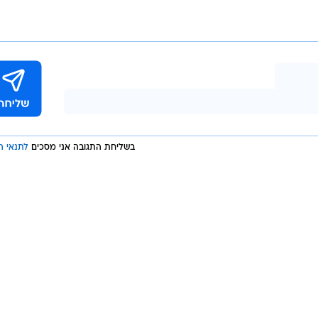
שליט בלארוס.
ן הוכחה ל"אימפוטנציה המוחלטת" של מדיניות החוץ של
 לנקודת "אל-חזור".
בשליחת התגובה אני מסכים
לתנאי ה