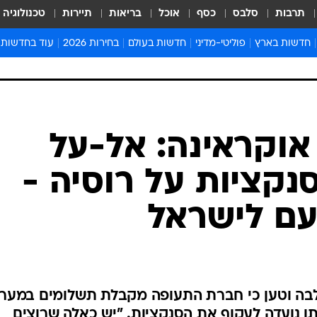
תרבות
סלבס
כסף
אוכל
בריאות
תיירות
טכנולוגיה
חדשות בארץ
פוליטי-מדיני
חדשות בעולם
בחירות 2026
עוד בחדשות
אירועים בארץ
פוליטיקה וממשל
המזרח התיכון
דעות ופרשנויו
חדשות פלילים ומשפט
יחסי חוץ
אירופה
סרי ושלזינגר
חינוך
אמריקה
פרויקטים מיוח
ישראלים בחו"ל
אסיה והפסיפיק
אסור לפספס
בריאות
אפריקה
מדע וסביבה
חברה ורווחה
הנחיות פיקוד 
ארכיון מדורים
זמני כניסת ש
לוח חופשות וח
לוח שנה
חדשות יהדות
אוקראינה: אל-על
חדשות המשפ