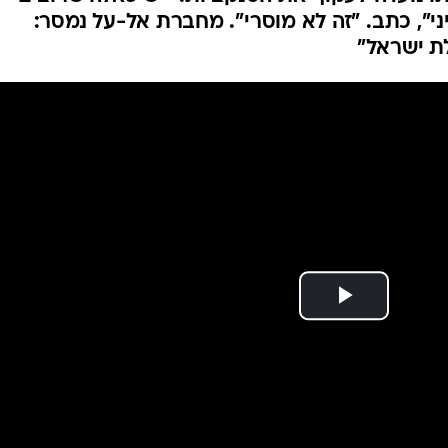
קציות על רוסיה -
המייל האדום
עם לישראל
ולבה וטען כי חברת התעופה מקבלת תשלומים במער
ו נועדה לעקוף את הסנקציות. "יש כאלה שרוצים
", כתב. "זה לא מוסרי". מחברת אל-על נמסר:
ת ישראל"