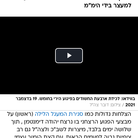
למעצר בידי הימ"מ
בווידאו: לכידת ארבעת החשודים בפיגוע הירי בחומש. 19 בדצמבר
/
2021
צילום: דובר צה"ל
הצלחות גדולות כמו
סגירת המעגל הלילה
(ראשון) על
מבצעי הפגוע הרצחני בו נרצח יהודה דימנטמן , תוך
שלושה ימים בלבד, מיצרות לשב"כ ולצה"ל גם רב
ציפיות גבוה לפעמים הבאות. עם קצת הומור עצמי