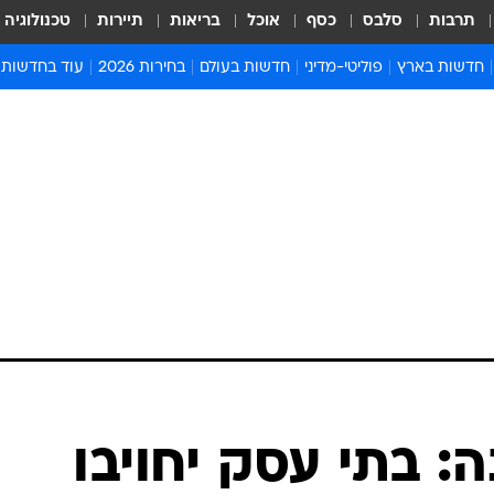
תרבות
סלבס
כסף
אוכל
בריאות
תיירות
טכנולוגיה
חדשות בארץ
פוליטי-מדיני
חדשות בעולם
בחירות 2026
עוד בחדשות
אירועים בארץ
פוליטיקה וממשל
המזרח התיכון
דעות ופרשנויו
חדשות פלילים ומשפט
יחסי חוץ
אירופה
סרי ושלזינגר
חינוך
אמריקה
פרויקטים מיוח
ישראלים בחו"ל
אסיה והפסיפיק
אסור לפספס
בריאות
אפריקה
מדע וסביבה
חברה ורווחה
הנחיות פיקוד 
ארכיון מדורים
זמני כניסת ש
לוח חופשות וח
לוח שנה
חדשות יהדות
: בתי עסק יחויבו
חדשות המשפ