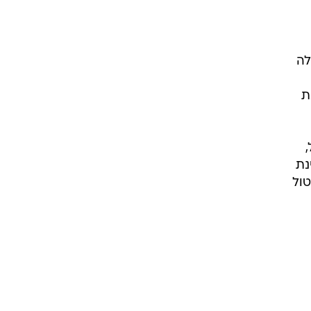
לה
ת
נת
טול