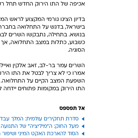
אכיפה של התו הירוק החדש תחל רק 
בדיון הציגו גורמי המקצוע לראש ה
בישראל, בדגש על התחלואה בחברה ה
בנושא. בתחילה, נתבקשו השרים לבחו
כשבוע, כתלות במצב התחלואה, אך 
הסוגיה.
השרים עמר בר-לב, זאב אלקין ואיי
אמרו כי לא צריך לבטל את התו הירוק
השפעת המצב הקיים על התחלואה. שא
התו הירוק במקומות פתוחים יידחה ל
אל תפספס
סדרת תחקירים עולמית: המלך עבדאללה העביר יותר 
מעל החוק: ה"מיליציה" של התנועה
הסוד להארכת האקט המיני ושיפור 