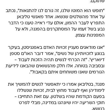
שתוקם.
"חופש הוא המוטו שלנו, זה גורם לנו להתגאות", נכתב
על אחד מהשלטים שנשאו. אחד מאנשי טליבאן
התפרץ לעבר ההמון, אולם עדי ראייה טענו כי הדבר
נבע בשל זעמו על המסתקרנים בהפגנה, ולא על
המפגינות עצמן.
"אנו מודאגים מעניין זכויות האדם באפגניסטן, בעיקר
בנוגע לזכויותיהן של נשים", אמר דובר האו"ם סטפן
דיואריץ'. "זה הכרחי לנשים תהיה הזכות לעבוד -
ובסביבה בטוחה. אלו חלק מהנשואים שהבאנו לידיעת
הגורמים שאנו משוחחים איתם בקאבול".
מנגד, בטליבאן אמרו כי יתאפשר לנשים להמשיך את
לימודיהן ואף לעבוד מחוץ לבית, זכויות שנשללו
בפעם הקודמת שהיו בשלטון. עם זאת התחייבו -
חוקי השריעה יהיו שיונהגו במדינה, מבלי לפרט
בנושא.