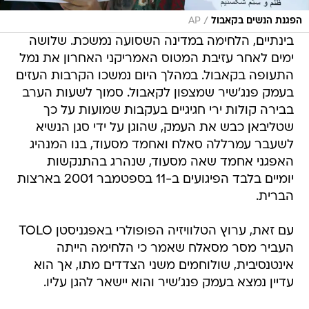
/
הפגנת הנשים בקאבול
AP
בינתיים, הלחימה במדינה השסועה נמשכת. שלושה
ימים לאחר עזיבת המטוס האמריקני האחרון את נמל
התעופה בקאבול. במהלך היום נמשכו הקרבות העזים
בעמק פנג'שיר שמצפון לקאבול. סמוך לשעות הערב
בבירה קולות ירי חגיגיים בעקבות שמועות על כך
שטליבאן כבש את העמק, שהוגן על ידי סגן הנשיא
לשעבר עמרללה סאלח ואחמד מסעוד, בנו המנהיג
האפגני אחמד שאה מסעוד, שנהרג בהתנקשות
יומיים בלבד הפיגועים ב-11 בספטמבר 2001 בארצות
הברית.
עם זאת, ערוץ הטלוויזיה הפופולרי באפגניסטן TOLO
העביר מסר מסאלח שאמר כי הלחימה הייתה
אינטנסיבית, שולוחמים משני הצדדים מתו, אך הוא
עדיין נמצא בעמק פנג'שיר והוא יישאר להגן עליו.