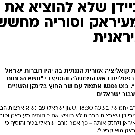
המייל האדום
ידן שלא להוציא את
עיראק וסוריה מחשש
ראנית
 קואליציה אזורית הגנתית בה יהיו חברות ישראל
 בפמליית ראש הממשלה והוסיף כי "נושא הכוחות
. בנט נפגש אתמול עם שר החוץ בלינקן והשניים
עבור ישראלים
ראש הממשלה נפתלי בנט ייפגש הערב (חמישי) בשעה 18:30 (שעון ישראל) עם נשיא ארצו
ש מביידן שארצות הברית לא תוציא את כוחותיה מעיראק וסורי
ראן ולחזק אותה - כך אמר גורם ישראלי בכיר והוסיף כי
אק הוא קריטי".