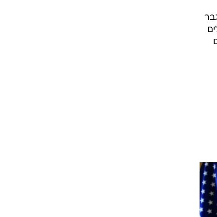
דס של משמרות המהפכה, קאסם סולימאני, בידי ארה"ב בינואר 2020 גבר
ים