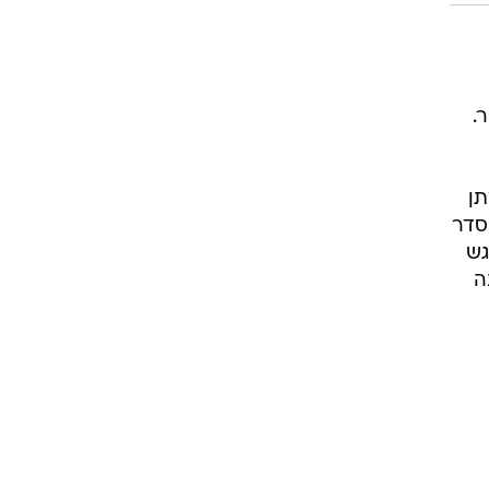
.
תן
סדר
גש
ה