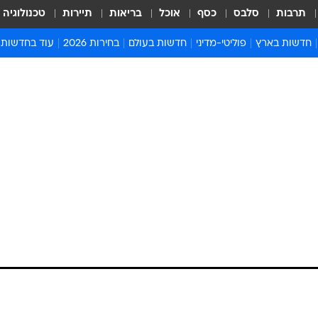
תרבות
סלבס
כסף
אוכל
בריאות
תיירות
טכנולוגיה
חדשות בארץ
פוליטי-מדיני
חדשות בעולם
בחירות 2026
עוד בחדשות
אירועים בארץ
פוליטיקה וממשל
המזרח התיכון
דעות ופרשנויו
חדשות פלילים ומשפט
יחסי חוץ
אירופה
סרי ושלזינגר
חינוך
אמריקה
פרויקטים מיוח
ישראלים בחו"ל
אסיה והפסיפיק
אסור לפספס
בריאות
אפריקה
מדע וסביבה
חברה ורווחה
הנחיות פיקוד 
ארכיון מדורים
זמני כניסת ש
לוח חופשות וח
לוח שנה
חדשות יהדות
חדשות המשפ