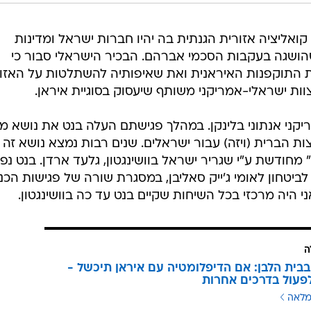
ת קואליציה אזורית הגנתית בה יהיו חברות ישראל ומדינות
שהושגה בעקבות הסכמי אברהם. הבכיר הישראלי סבור כי
את התוקפנות האיראנית ואת שאיפותיה להשתלטות על האזור
וות ישראלי-אמריקני משותף שיעסוק בסוגיית איראן.
קני אנתוני בלינקן. במהלך פגישתם העלה בנט את נושא מ
 הברית (ויזה) עבור ישראלים. שנים רבות נמצא נושא זה 
" מחודשת ע"י שגריר ישראל בוושינגטון, גלעד ארדן. בנט נפ
 לביטחון לאומי ג'ייק סאליבן, במסגרת שורה של פגישות הכנ
ני היה מרכזי בכל השיחות שקיים בנט עד כה בוושינגטון.
ה
בבית הלבן: אם הדיפלומטיה עם איראן תיכשל -
פעול בדרכים אחרות
מלאה