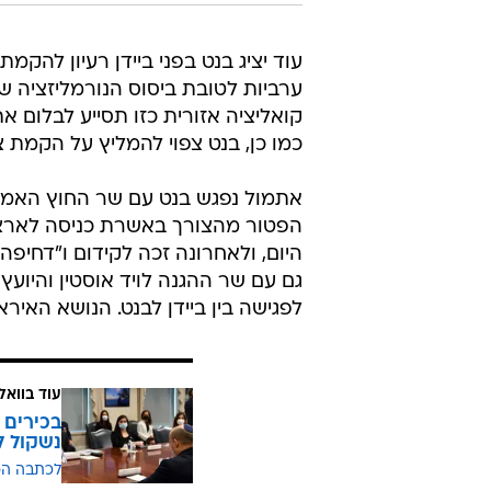
עוד יציג בנט בפני ביידן רעיון להקמ
ערביות לטובת ביסוס הנורמליזציה 
קואליציה אזורית כזו תסייע לבלום 
כמו כן, בנט צפוי להמליץ על הקמת צ
אתמול נפגש בנט עם שר החוץ האמרי
הפטור מהצורך באשרת כניסה לארצות
היום, ולאחרונה זכה לקידום ו"דחיפה
גם עם שר ההגנה לויד אוסטין והיועץ
לפגישה בין ביידן לבנט. הנושא האירא
עוד בוואל
בכירים 
נשקול ל
לכתבה ה