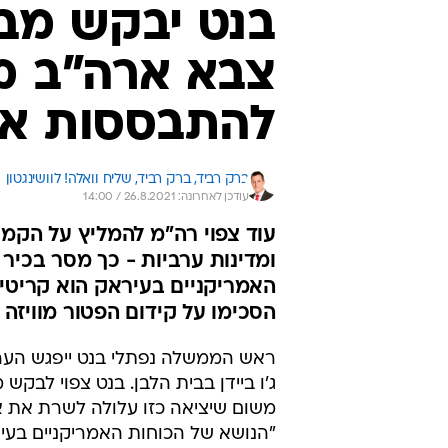
בנט יבקש מבי
צבא ארה"ב מ
להתבססות אי
ברק רביד, 
ברק רביד, שליח וואלה! לוושינגטון 
עודכן לאחרונה: 26.8.2021 / 14:00
עוד צפוי רה"מ להמליץ על הקמת
ומדינות ערביות - כך מסר בכיר
האמריקניים בעיראק הוא קריטי"
הסכימו על קידום הפטור מוויזה 
ג'ו ביידן בבית הלבן. בנט צפוי לבק
משום שיציאה כזו עלולה לשרת את אי
"הנושא של הכוחות האמריקניים בעיר