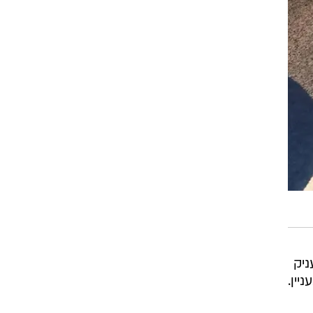
ניק
יין.