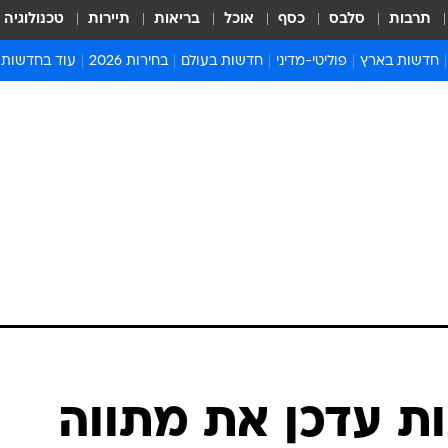
תרבות
סלבס
כסף
אוכל
בריאות
תיירות
טכנולוגיה
חדשות בארץ
פוליטי-מדיני
חדשות בעולם
בחירות 2026
עוד בחדשות
אירועים בארץ
פוליטיקה וממשל
המזרח התיכון
דעות ופרשנויו
חדשות פלילים ומשפט
יחסי חוץ
אירופה
סרי ושלזינגר
חינוך
אמריקה
פרויקטים מיוח
ישראלים בחו"ל
אסיה והפסיפיק
אסור לפספס
בריאות
אפריקה
מדע וסביבה
חברה ורווחה
הנחיות פיקוד 
ארכיון מדורים
זמני כניסת ש
לוח חופשות וח
לוח שנה
חדשות יהדות
ת עדכן את מתווה
חדשות המשפ