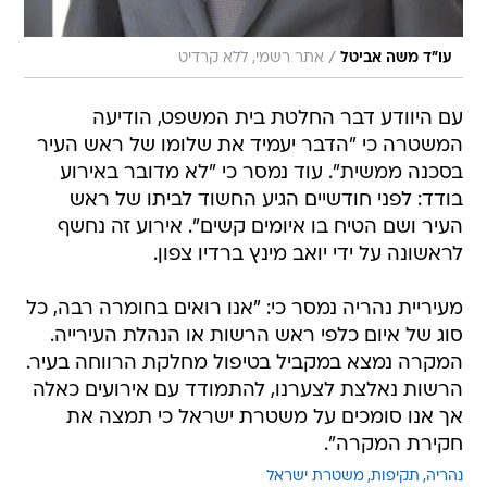
/
עו״ד משה אביטל
אתר רשמי, ללא קרדיט
עם היוודע דבר החלטת בית המשפט, הודיעה
המשטרה כי "הדבר יעמיד את שלומו של ראש העיר
בסכנה ממשית". עוד נמסר כי "לא מדובר באירוע
בודד: לפני חודשיים הגיע החשוד לביתו של ראש
העיר ושם הטיח בו איומים קשים". אירוע זה נחשף
לראשונה על ידי יואב מינץ ברדיו צפון.
מעיריית נהריה נמסר כי: "אנו רואים בחומרה רבה, כל
סוג של איום כלפי ראש הרשות או הנהלת העירייה.
המקרה נמצא במקביל בטיפול מחלקת הרווחה בעיר.
הרשות נאלצת לצערנו, להתמודד עם אירועים כאלה
אך אנו סומכים על משטרת ישראל כי תמצה את
חקירת המקרה".
נהריה
תקיפות
משטרת ישראל