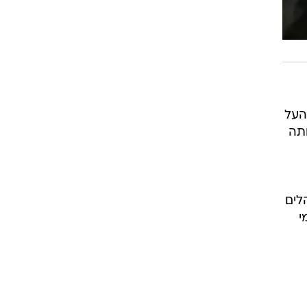
העל
ותה
לים
י