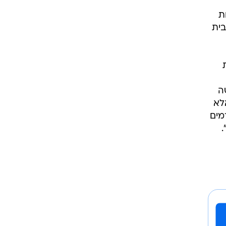
ת
בית
ה
לא
מים
.