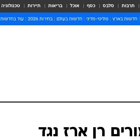
תרבות
סלבס
כסף
אוכל
בריאות
תיירות
טכנולוגיה
חדשות בארץ
פוליטי-מדיני
חדשות בעולם
בחירות 2026
עוד בחדשות
אירועים בארץ
פוליטיקה וממשל
המזרח התיכון
דעות ופרשנויו
חדשות פלילים ומשפט
יחסי חוץ
אירופה
סרי ושלזינגר
חינוך
אמריקה
פרויקטים מיוח
ישראלים בחו"ל
אסיה והפסיפיק
אסור לפספס
בריאות
אפריקה
מדע וסביבה
חברה ורווחה
הנחיות פיקוד 
ארכיון מדורים
זמני כניסת ש
לוח חופשות וח
לוח שנה
חדשות יהדות
ורים רן ארז נגד
חדשות המשפ