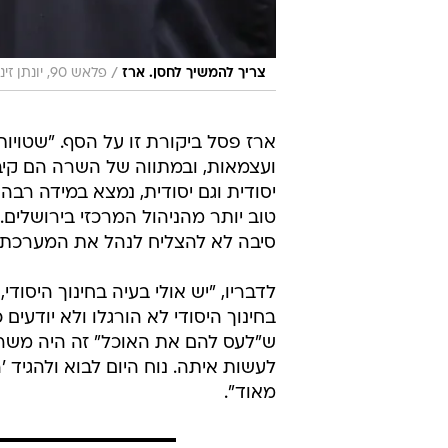
/
צריך להמשיך לחסן. ארז
פלאש 90, יונתן זינדל, פלאש 90
ארז פסל ביקורת זו על הסף. "שטויות 
ועצמאות, ובמתווה של השרה הם קיב
יסודית וגם יסודית, נמצא במידה רב
טוב יותר מהניהול המרכזי בירושלים. 
סיבה לא להצליח לנהל את המערכת כפ
לדבריו, "יש אולי בעיה בחינוך היסוד
בחינוך היסודי לא הורגלו ולא יודעים
ש"לעס להם את האוכל" זה היה משרד
לעשות איתה. נוח היום לבוא ולהגיד '
מאוד".