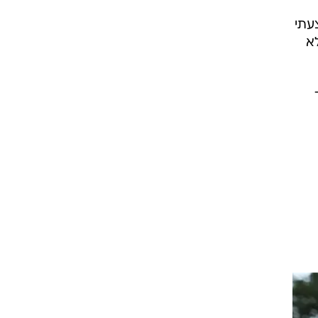
עתי
א