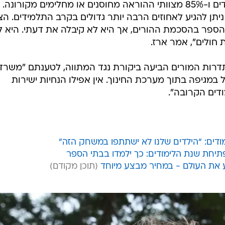
לדבריו, בכיתות ז'-י"ב 65% מהתלמידים ו-85% מצוותי ההוראה מחוסנים או מחלימים מקורונה.
יתן להגיע לאחוזים הרבה יותר גדולים בקרב התלמידים. הצ
הספר בהסכמת ההורים, אך היא לא קיבלה את דעתי. היא ל
 חולים", אמר ארז.
דרות המורים הביעה ביקורת נגד המתווה, לטענתם "משרד
ל במגיפה בתוך מערכת החינוך. אין אפילו הנחיות ישירות
דים הקרובה".
מודים: "הילדים שלנו לא ישתתפו במשחק הזה"
חת שנת הלימודים: כך ילמדו בבתי הספר
ע את העולם - במחיר מבצע מיוחד