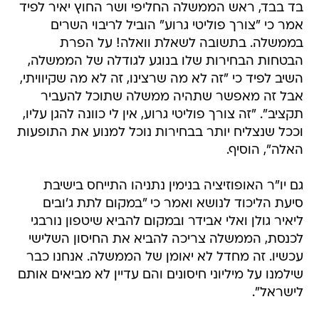
בד בבד, ראש הממשלה החליפי ושר החוץ יאיר לפיד
אמר כי "צורך פוליטי גרוע" הוביל לריבוי השרים
בממשלה. בתשובה לשאלת וואלה! על הפרת
הבטחות הבחירות שלו בנוגע לגודלה של הממשלה,
השיב לפיד כי "זה לא מה שרצינו, זה לא מה שקיוויתי,
אבל זה מאפשר שתהיה ממשלה שתוכל להעביר
תקציב". "זה צורך פוליטי גרוע, אין לי כוונה להגן עליו,
וככל שנצליח יותר בבחירות נוכל למנוע את התופעות
האלה", הוסיף.
גם יו"ר האופוזיציה בנימין נתניהו התייחס בישיבת
סיעת הליכוד לנושא ואמר כי "במקום לתת ג'ובים
ליאיר גולן ואלי אבידר ובמקום להביא שיטפון נורבגי
לכנסת, הממשלה צריכה להביא את החיסון השלישי
עכשיו. זה מחדל לא יאומן של הממשלה. אנחנו כבר
שילמנו על מיליוני חיסונים והם עדיין לא מביאים אותם
לישראל".