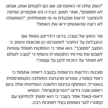
"השק שלנו זה האינטרנט. אם הם לוקחים אותו, אנחנו
לא חמושים", אמר תושב הבירה גינו אוקמרס, שניסה
להתחבר לרשת מנקודת ווי-פי ממשלתית. "הממשלה
לא רוצה שהאנשים יראו את האמת".
שר החוץ של קובה, ברונו רודריגס, נשאל אם
ההגבלות על החיבור לאינטרנט הן מכוונות והשיב כי
המצב "מסובך". הוא אמר כי הפסקות חשמל עשויות
לשבש את שירותי התקשורת והוסיף כי "קובה לעולם
לא תוותר על הזכות להגן על עצמה".
סוכנות הידיעות הרשמית בקובה דיווחה אתמול כי
ראול קסטרו, שפרש מהנהגת המפלגה הקומוניסטית
באפריל, השתתף בכינוס הלשכה הפוליטית שלה ביום
ראשון שבה נידונו "הפרובוקציות". הנשיא
דיאס-קאנל אמר בעבר כי הוא ימשיך להתייעץ עם
קסטרו לגבי נושאים בעלי חשיבות רבה.