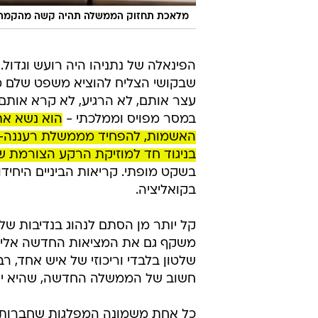
מלאכת תחזוק הממשלה תהיה קשה מהקמתה.
הפינאלה של נתניהו היה רועש וגדול.
שבקושי הצליח להוציא משפט שלם מהפ
עצר אותם, לא הרגיע, לא קרא אותם 
במסר מפויס וממלכתי -
הוא נשא את 
האשמות, להפחיד מממשלת רעננה-מר
בניגוד חד למוזיקת הרקע הצורמת 
בשקט מופתי. קריאות הביניים היחי
בקואליציה.
קל יותר מן הסתם לנהוג בנדיבות ש
משקף גם את המציאות החדשה אליה 
שלטון בלבדי וריכוזי של איש אחד, 
חשוב של הממשלה החדשה, שהיא יותר
כל אחת משמונה המפלגות שחברות בה 