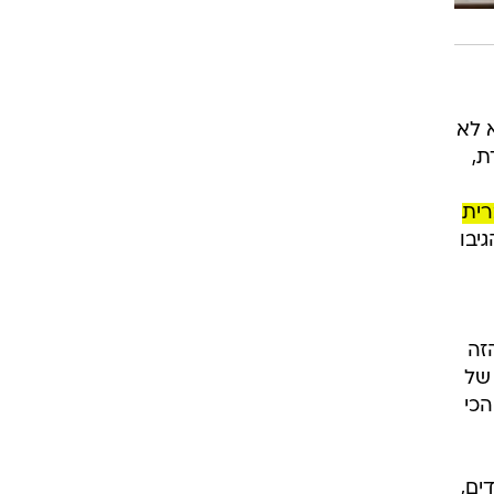
 לא
ת,
רית
יבו
זה
של
הכי
ים,