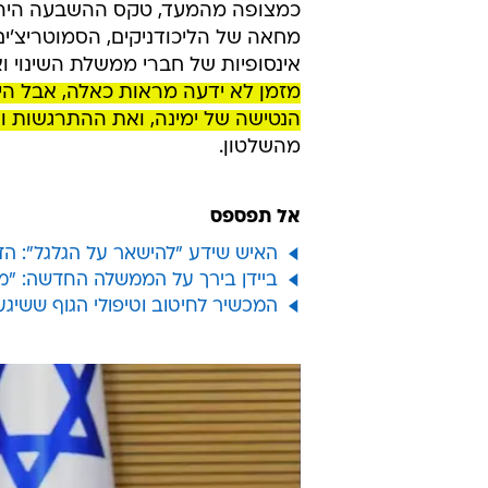
כמצופה מהמעד, טקס ההשבעה היה ד
מחאה של הליכודניקים, הסמוטריצ'י
אינסופיות של חברי ממשלת השינוי 
מזמן לא ידעה מראות כאלה, אבל היא
הנטישה של ימינה, ואת ההתרגשות ו
מהשלטון.
אל תפספס
האיש שידע "להישאר על הגלגל": 
ביידן בירך על הממשלה החדשה: "מצ
המכשיר לחיטוב וטיפולי הגוף ששיג