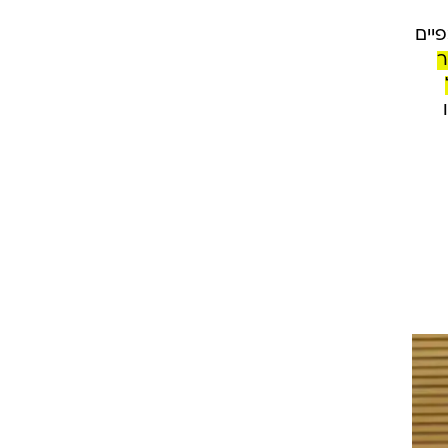
יים
ר