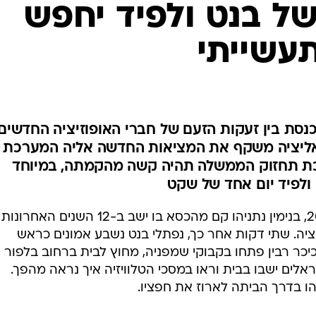
ל בנט ולפיד יחפש
המייל האדום
עשייתי
סת בין זעקות הזעם של חברי האופוזיציה החדשים
ואליציה משקף את המציאות החדשה אליה המערכת
כת תחזוק הממשלה תהיה קשה מהקמתה, במיוחד
 ולפיד יום אחד של שקט
קם הדבר ונהיה: אתמול, בשעה 20:59, בנימין נתניהו קם מהכסא בו ישב ב-12 השנים האחרונות
ציה. שתי דקות אחר כך, נפתלי בנט נשבע אמונים כראש
שראל. בכיכר רבין פתחו בקבוקי שמפניה, מחוץ לבית ברחוב בלפור
לים ישבו בבית וראו במסכי הטלוויזיה איך נראה מהפך.
ו בדרך הביתה לארוז את חפציו.