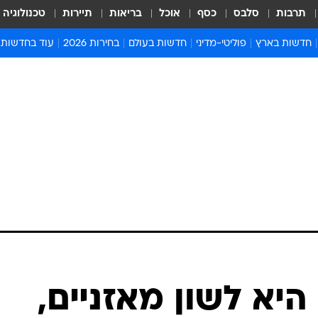
תרבות
סלבס
כסף
אוכל
בריאות
תיירות
טכנולוגיה
חדשות בארץ
פוליטי-מדיני
חדשות בעולם
בחירות 2026
עוד בחדשות
אירועים בארץ
פוליטיקה וממשל
המזרח התיכון
דעות ופרשנויו
חדשות פלילים ומשפט
יחסי חוץ
אירופה
סרי ושלזינגר
חינוך
אמריקה
פרויקטים מיוח
ישראלים בחו"ל
אסיה והפסיפיק
אסור לפספס
בריאות
אפריקה
מדע וסביבה
חברה ורווחה
הנחיות פיקוד 
ארכיון מדורים
זמני כניסת ש
לוח חופשות וח
לוח שנה
חדשות יהדות
יא לשון מאזניים,
חדשות המשפ