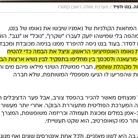
/
 בנט ולפיד
מערכת וואלה, ראובן קסטרו
 המחאות הקולניות של נאמניו שיבשו את נאומו של בנט,
ה בלי שמישהו יזעק לעברו "שקרן", "נוכל" או "גנב". הוא
לסדר. בעוד בנט ניסה להיפרד ממנו בנימה מכובדת ומכבד
נאומו האופוזיציוני הראשון, וניצל את הבמה כדי להטיח
עאנה ולסכסך בין מחליפו בתפקיד לבין נשיא ארצות הב
של מקהלת שותפיו
, חברי ממשלת השינוי מילאו פיהם מים והג
דות שהפריעו לו הגיעו מספסלי המשותפת, שלא חברה
ל מנצחים מאשר להכיר בהפסד צורב, אבל פער הדציבלים ה
המערכת הפוליטית מתעוררת הבוקר. אחרי יותר מעשור 
רב-אמן במלים ומכונת תעמולה וכריזמה משופשפת, המצרך 
 כמו קואופרטיב, הוא שקט תעשייתי.
היא לשון מאזניים, ולכל אחת אינטרסים שונים ואף מנוגד