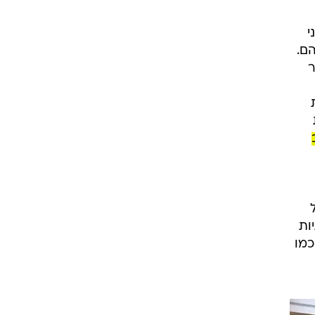
י
הם.
ר
ת
ות
כמו