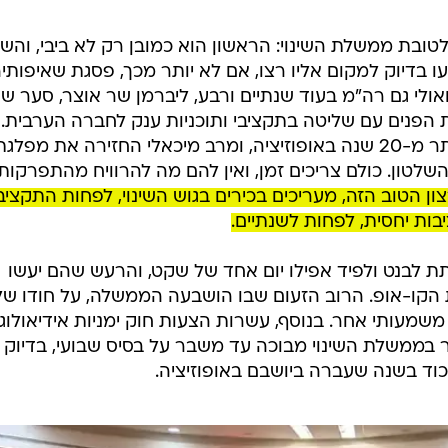
ובת ממשלת השינוי: הראשון הוא כמובן רק לא ביבי, והשנ
עו בדיוק למקום אליו רצו, אם לא יותר מכך, פסגת שאיפותי
לי גם רה"מ בעוד שנתיים ורבע, ליברמן שר אוצר, סער ש
 הפנים עם שליטה בתקציבי ותוכניות ענק לחברה הערבית.
במרצ חזרו לשבת בממשלה אחרי יותר מ-20 שנה באופוזיציה, ומרב מיכאלי החזירה את מפלג
טון. כולם צריכים זמן, ואין להם מה להרוויח מהתפרקות
ון הטוב הזה, מעריכים בכירים בגוש השינוי, לפחות התקציב
בות יחסית, לפחות לשנתיים.
תת לבנט ולפיד אפילו יום אחד של שקט, והרעש שהם יעשו
ת הקו-אופ. הרוב הזעום שבו הושבעה הממשלה, על חודו של
שמעותי אחר. בנוסף, עשרות הצעות חוק ימניות אידיאולוגי
צר בממשלת השינוי מבוכה עד משבר על בסיס שבועי, בדיוק 
יכוד בשנה שעברה ביושבם באופוזיציה.