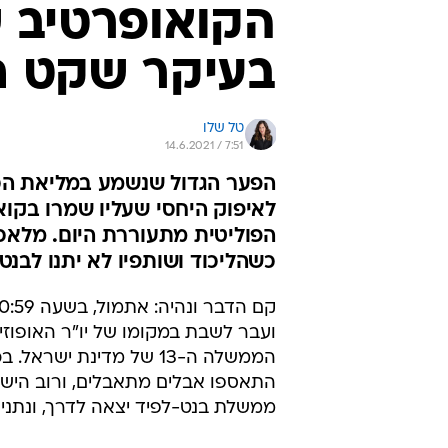
הקואופרטיב ש
בעיקר שקט ת
טל שלו
14.6.2021 / 7:51
הפער הגדול שנשמע במליאת הכנ
לאיפוק היחסי שעליו שמרו בק
הפוליטית מתעוררת היום. מלא
כשהליכוד ושותפיו לא יתנו לבנט
ועבר לשבת במקומו של יו"ר האופוזי
הממשלה ה-13 של מדינת י
התאספו אבלים מתאבלים, ורוב הישרא
ממשלת בנט-לפיד יצאה לדרך, ונתניה