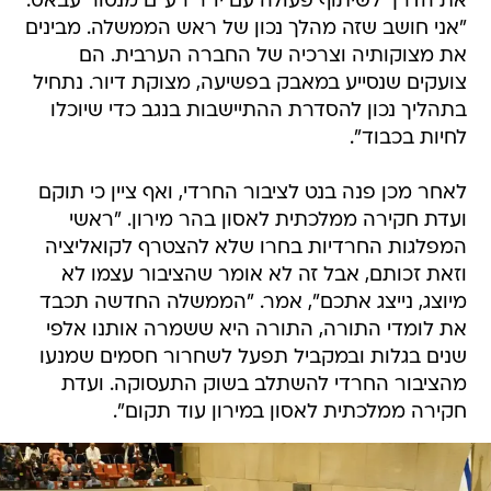
את הדרך לשיתוף פעולה עם יו"ר רע"ם מנסור עבאס:
"אני חושב שזה מהלך נכון של ראש הממשלה. מבינים
את מצוקותיה וצרכיה של החברה הערבית. הם
צועקים שנסייע במאבק בפשיעה, מצוקת דיור. נתחיל
בתהליך נכון להסדרת ההתיישבות בנגב כדי שיוכלו
לחיות בכבוד".
לאחר מכן פנה בנט לציבור החרדי, ואף ציין כי תוקם
ועדת חקירה ממלכתית לאסון בהר מירון. "ראשי
המפלגות החרדיות בחרו שלא להצטרף לקואליציה
וזאת זכותם, אבל זה לא אומר שהציבור עצמו לא
מיוצג, נייצג אתכם", אמר. "הממשלה החדשה תכבד
את לומדי התורה, התורה היא ששמרה אותנו אלפי
שנים בגלות ובמקביל תפעל לשחרור חסמים שמנעו
מהציבור החרדי להשתלב בשוק התעסוקה. ועדת
חקירה ממלכתית לאסון במירון עוד תקום".