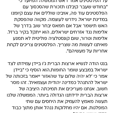
על הפלסטינים אמר ראש הממשלה המיועד כי
"בחודש שעבר קיבלנו תזכורת שהסכסוך עם
הפלסטינים עוד פה, אויבינו שוללים את עצם קיומנו
במדינת ישראל. נידרש לעוצמה. מקווה שהפסקת
האש תישמר אבל אם חמאס יבחר שוב בדרך של
אלימות נגד אזרחים ישראלים, הוא ייתקל בקיר ברזל.
אלימות וטרור, שום קונסטלציה פוליטית לא תמנע
מאיתנו לעשות מה שצריך. הפלסטינים צריכים לקחת
אחריות על מעשיהם".
בנט הודה לנשיא ארצות הברית ג'ו ביידן עמידתו לצד
ישראל במבצע שומר החומות.הוא הוסיף כי "ביידן
אמר כי 'לא יהיה שלום עד שהאזור ייאמר בזכותה של
ישראל להתנהל כמדינה יהודית ועצמאית'. זהו מסר
חשוב. אנחנו מעריכים את תמיכתה היציבה של
ארצות הברית ידידתנו הגדולה ביותר. הממשלה שלנו
תעשה מאמץ להעמיק את היחסים עם שתי
המפלגות. אם יהיו מחלוקות ננהל אותן מתוך כבוד